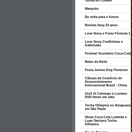
Turma do Chaves
Marquito
De volta para o futuro
Revista Sexy 23 anos
Love Story e Festa Fórmula 1
Love Story Coelhinhas e
Galinhada
Festival Youtubers Coca-Cola
Belas da Noite
Festa Junina Ong Florescer
Câmara de Comércio de
Desenvolvimento
Internacional Brasil - China
Zezé di Camargo e Luciano
DVD flores em vida
Tocha Olímpica no Ibirapuera
em São Paulo
Show Coca Cola Ludmila e
Luan Santana Tocha
Olímpica