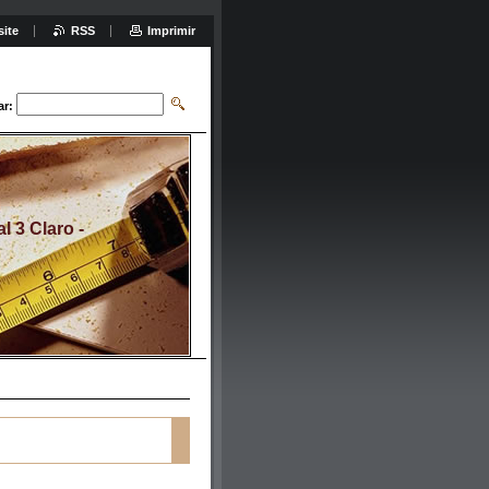
site
RSS
Imprimir
ar:
 3 Claro -