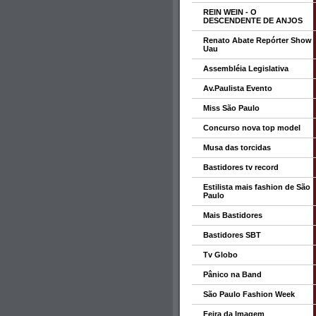
REIN WEIN - O
DESCENDENTE DE ANJOS
Renato Abate Repórter Show
Uau
Assembléia Legislativa
Av.Paulista Evento
Miss São Paulo
Concurso nova top model
Musa das torcidas
Bastidores tv record
Estilista mais fashion de São
Paulo
Mais Bastidores
Bastidores SBT
Tv Globo
Pânico na Band
São Paulo Fashion Week
Feira da Imagem