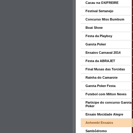
Cacau na OX/FREIRE
Festival Sertanejo
Concurso Miss Bumbum
Boat Show
Festa da Playboy
Garota Poker
Ensaios Carnaval 2014
Festa da ABRAJET
Final Musas das Torcidas
Rainha do Camarote
Garota Poker Festa
Futebol com Milton Neves
Participe do concurso Garota
Poker
Ensaio Mocidade Alegre
Anhembi Ensaios
Sambódromo