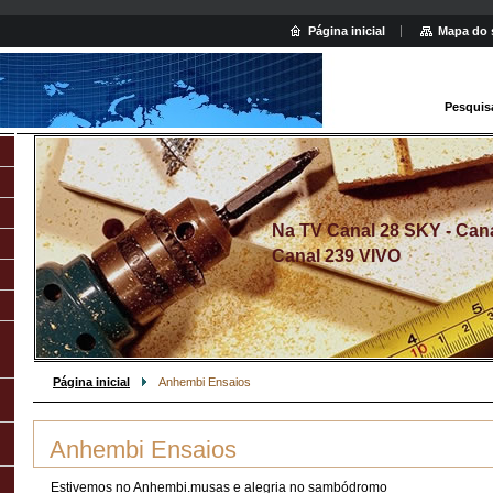
Página inicial
Mapa do 
Pesquis
Na TV Canal 28 SKY - Canal
Canal 239 VIVO
Página inicial
Anhembi Ensaios
Anhembi Ensaios
Estivemos no Anhembi.musas e alegria no sambódromo