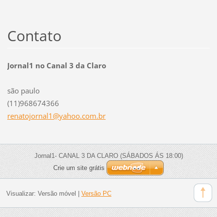
Contato
Jornal1 no Canal 3 da Claro
são paulo
(11)968674366
renatojo
rnal1@ya
hoo.com.
br
Jornal1- CANAL 3 DA CLARO (SÁBADOS ÁS 18:00)
Crie um site grátis
Visualizar:
Versão móvel
|
Versão PC