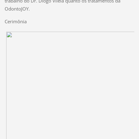
trabalho do Dr. Diogo Vilela quanto os tratamentos da
OdontoJOY.
Cerimônia