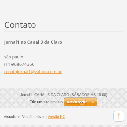
Contato
Jornal1 no Canal 3 da Claro
são paulo
(11)968674366
renatojo
rnal1@ya
hoo.com.
br
Jornal1- CANAL 3 DA CLARO (SÁBADOS ÁS 18:00)
Crie um site gratuito
Visualizar:
Versão móvel
|
Versão PC