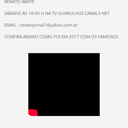
RENATO ABATE
SÁBADO ÁS 18:00 H NA TV GUARULHOS CANAL3 NET
EMAIL : renatojornal1@yahoo.com.br
CONFIRA ABAIXO COMO FOI EM 2017 COM OS FAMOSOS.