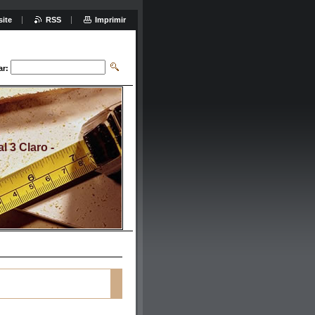
site
RSS
Imprimir
ar:
 3 Claro -