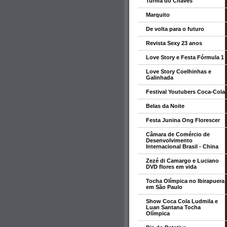
Turma do Chaves
Marquito
De volta para o futuro
Revista Sexy 23 anos
Love Story e Festa Fórmula 1
Love Story Coelhinhas e
Galinhada
Festival Youtubers Coca-Cola
Belas da Noite
Festa Junina Ong Florescer
Câmara de Comércio de
Desenvolvimento
Internacional Brasil - China
Zezé di Camargo e Luciano
DVD flores em vida
Tocha Olímpica no Ibirapuera
em São Paulo
Show Coca Cola Ludmila e
Luan Santana Tocha
Olímpica