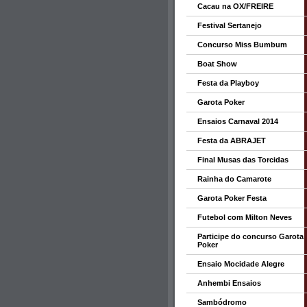
Cacau na OX/FREIRE
Festival Sertanejo
Concurso Miss Bumbum
Boat Show
Festa da Playboy
Garota Poker
Ensaios Carnaval 2014
Festa da ABRAJET
Final Musas das Torcidas
Rainha do Camarote
Garota Poker Festa
Futebol com Milton Neves
Participe do concurso Garota
Poker
Ensaio Mocidade Alegre
Anhembi Ensaios
Sambódromo