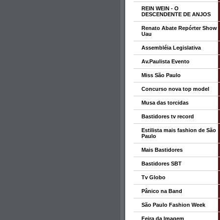
REIN WEIN - O
DESCENDENTE DE ANJOS
Renato Abate Repórter Show
Uau
Assembléia Legislativa
Av.Paulista Evento
Miss São Paulo
Concurso nova top model
Musa das torcidas
Bastidores tv record
Estilista mais fashion de São
Paulo
Mais Bastidores
Bastidores SBT
Tv Globo
Pânico na Band
São Paulo Fashion Week
Feira da Imagem