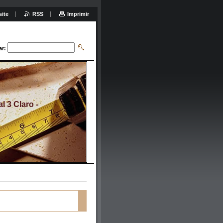
site
RSS
Imprimir
ar:
 3 Claro -