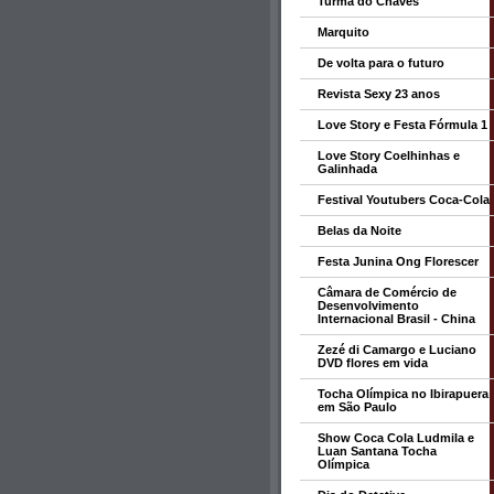
Turma do Chaves
Marquito
De volta para o futuro
Revista Sexy 23 anos
Love Story e Festa Fórmula 1
Love Story Coelhinhas e
Galinhada
Festival Youtubers Coca-Cola
Belas da Noite
Festa Junina Ong Florescer
Câmara de Comércio de
Desenvolvimento
Internacional Brasil - China
Zezé di Camargo e Luciano
DVD flores em vida
Tocha Olímpica no Ibirapuera
em São Paulo
Show Coca Cola Ludmila e
Luan Santana Tocha
Olímpica