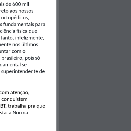
is de 600 mil
reto aos nossos
 ortopédicos,
ões fundamentais para
iência física que
anto, infelizmente,
mente nos últimos
ontar com o
rasileiro, pois só
ndamental se
, superintendente de
 com atenção,
s conquistem
BT, trabalha pra que
estaca
Norma