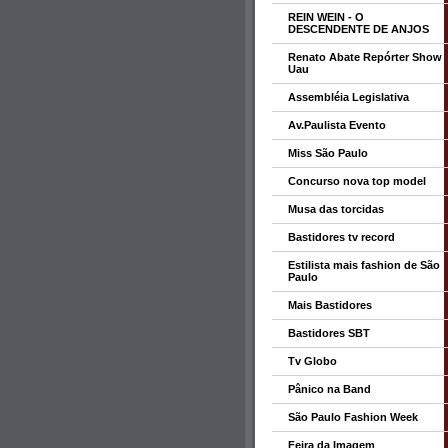
REIN WEIN - O
DESCENDENTE DE ANJOS
Renato Abate Repórter Show
Uau
Assembléia Legislativa
Av.Paulista Evento
Miss São Paulo
Concurso nova top model
Musa das torcidas
Bastidores tv record
Estilista mais fashion de São
Paulo
Mais Bastidores
Bastidores SBT
Tv Globo
Pânico na Band
São Paulo Fashion Week
Feira da Imagem