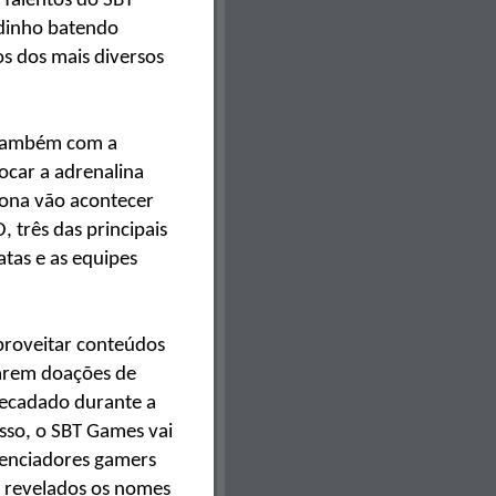
Talentos do SBT
ndinho batendo
s dos mais diversos
 também com a
ocar a adrenalina
tona vão acontecer
 três das principais
tas e as equipes
aproveitar conteúdos
zarem doações de
recadado durante a
sso, o SBT Games vai
uenciadores gamers
o revelados os nomes