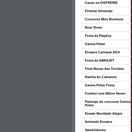
Cacau na OX/FREIRE
Festival Sertanejo
Concurso Miss Bumbum
Boat Show
Festa da Playboy
Garota Poker
Ensaios Carnaval 2014
Festa da ABRAJET
Final Musas das Torcidas
Rainha do Camarote
Garota Poker Festa
Futebol com Milton Neves
Participe do concurso Garota
Poker
Ensaio Mocidade Alegre
Anhembi Ensaios
Sambódromo