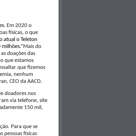
es.
Em 2020 o
s físicas, o que
 atual o Teleton
 milhões.
“Mais do
 as doações das
io que estamos
essaltar que fizemos
ndemia, nenhum
alvan, CEO da AACD.
de doadores nos
am via telefone, site
madamente 150 mil,
ção. Para que se
 pessoas físicas