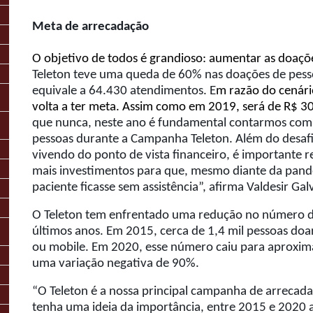
Meta de arrecadação
O objetivo de todos é grandioso: aumentar as doaçõ
Teleton teve uma queda de 60% nas doações de pessoa
equivale a 64.430 atendimentos. E
m razão do cenário
volta a ter meta. Assim como em 2019, será de R$ 30
que nunca, neste ano é fundamental contarmos com
pessoas durante a Campanha Teleton. Além do desaf
vivendo do ponto de vista financeiro, é importante r
mais investimentos para que, mesmo diante da pa
paciente ficasse sem assistência”, afirma Valdesir G
O Teleton tem enfrentado uma redução no número 
últimos anos. Em 2015, cerca de 1,4 mil pessoas doar
ou mobile. Em 2020, esse número caiu para aproxi
uma variação negativa de 90%.
“O Teleton é a nossa principal campanha de arrecada
tenha uma ideia da importância, entre 2015 e 2020 as