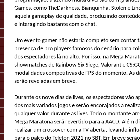
programação, trazendo muita diversão com grandes 
Games, como TheDarkness, Bianquinha, Stolen e Li
aquela gameplay de qualidade, produzindo conteúdo
e interagindo bastante com o chat.
Um evento gamer não estaria completo sem contar
presença de pro players famosos do cenário para col
dos espectadores lá no alto. Por isso, na Mega Mara
showmatches de Rainbow Six Siege, Valorant e CS:GO,
modalidades competitivas de FPS do momento. As da
serão reveladas em breve.
Durante os nove dias de lives, os espectadores vão 
dos mais variados jogos e serão encorajados a reali
qualquer valor durante as lives. Todo o montante ar
Mega Maratona será revertido para a AACD.
Além di
realizar um crossover com a TV aberta, levando infl
para o palco do Teleton 2021 no SBT. Em breve serã