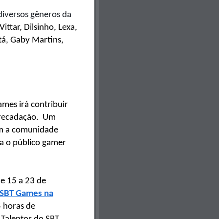
diversos gêneros da
ittar, Dilsinho, Lexa,
tá, Gaby Martins,
mes irá contribuir
recadação.
Um
om a comunidade
a o público gamer
e 15 a 23 de
 SBT Games na
5 horas de