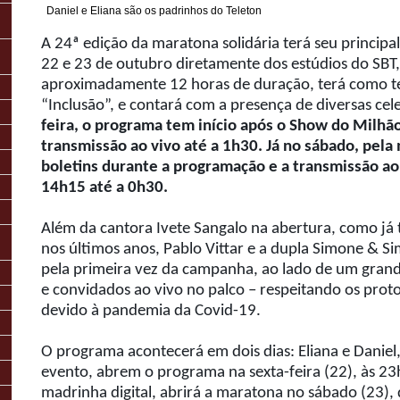
Daniel e Eliana são os padrinhos do Teleton
A 24ª edição da maratona solidária terá seu princip
22 e 23 de outubro diretamente dos estúdios do SBT
aproximadamente 12 horas de duração, terá como te
“Inclusão”, e contará com a presença de diversas cel
feira, o programa tem início após o Show do Milhã
transmissão ao vivo até a 1h30. Já no sábado, pela
boletins durante a programação e a transmissão ao
14h15 até a 0h30.
Além da cantora
Ivete
Sangalo
na abertura, como já t
nos últimos anos, Pablo Vittar e a dupla Simone & Si
pela primeira vez da campanha, ao lado de um grande
e convidados ao vivo no palco – respeitando os prot
devido à pandemia da Covid-19.
O programa acontecerá em dois dias: Eliana e Daniel
evento, abrem o programa na sexta-feira (22), às 23
madrinha digital, abrirá a maratona no sábado (23),