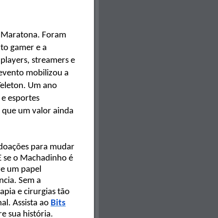
a Maratona. Foram
nto gamer e a
players, streamers e
 evento mobilizou a
Teleton.
Um ano
 e esportes
e que um valor ainda
 doações para mudar
 E se o Machadinho é
ve um papel
ncia. Sem a
apia e cirurgias tão
al. Assista ao
Bits
 sua história.