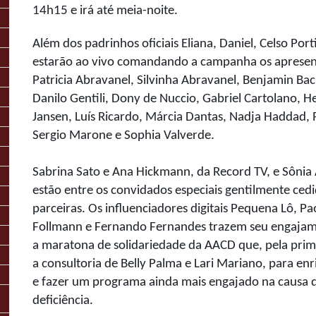
14h15 e irá até meia-noite.
Além dos padrinhos oficiais Eliana, Daniel, Celso Porti
estarão ao vivo comandando a campanha os apresen
Patricia Abravanel, Silvinha Abravanel, Benjamin Back
Danilo Gentili, Dony de Nuccio, Gabriel Cartolano, He
Jansen, Luís Ricardo, Márcia Dantas, Nadja Haddad, R
Sergio Marone e Sophia Valverde.
Sabrina Sato e
Ana Hickmann
, da Record TV, e Sônia
estão entre os convidados especiais gentilmente ced
parceiras. Os influenciadores digitais Pequena Lô, Pa
Follmann e Fernando Fernandes trazem seu engajam
a maratona de solidariedade da AACD que, pela prim
a consultoria de Belly Palma e Lari Mariano, para en
e fazer um programa ainda mais engajado na causa 
deficiência.