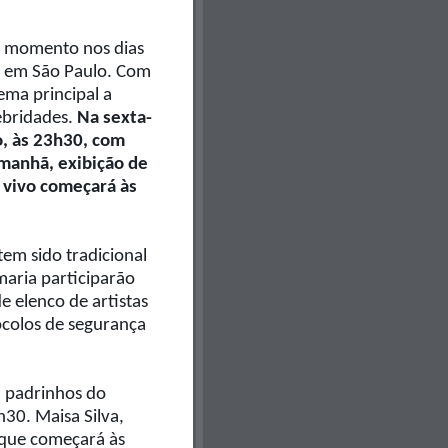
al momento nos dias
, em São Paulo. Com
ma principal a
ebridades.
Na sexta-
o, às 23h30, com
 manhã, exibição de
 vivo começará às
em sido tradicional
maria participarão
 elenco de artistas
ocolos de segurança
, padrinhos do
h30. Maisa Silva,
 que começará às