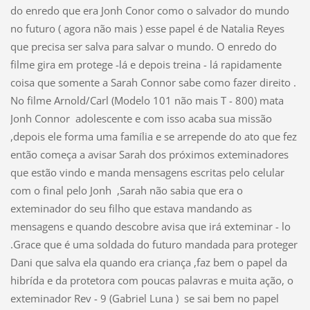
do enredo que era Jonh Conor como o salvador do mundo
no futuro ( agora não mais ) esse papel é de Natalia Reyes
que precisa ser salva para salvar o mundo. O enredo do
filme gira em protege -lá e depois treina - lá rapidamente
coisa que somente a Sarah Connor sabe como fazer direito .
No filme Arnold/Carl (Modelo 101 não mais T - 800) mata
Jonh Connor adolescente e com isso acaba sua missão
,depois ele forma uma família e se arrepende do ato que fez
então começa a avisar Sarah dos próximos exteminadores
que estão vindo e manda mensagens escritas pelo celular
com o final pelo Jonh ,Sarah não sabia que era o
exteminador do seu filho que estava mandando as
mensagens e quando descobre avisa que irá exteminar - lo
.Grace que é uma soldada do futuro mandada para proteger
Dani que salva ela quando era criança ,faz bem o papel da
hibrída e da protetora com poucas palavras e muita ação, o
exteminador Rev - 9 (Gabriel Luna ) se sai bem no papel