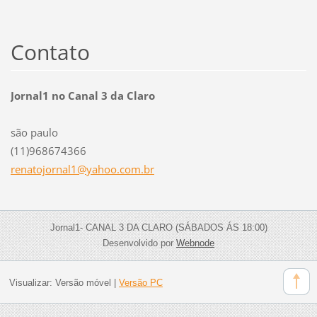
Contato
Jornal1 no Canal 3 da Claro
são paulo
(11)968674366
renatojo
rnal1@ya
hoo.com.
br
Jornal1- CANAL 3 DA CLARO (SÁBADOS ÁS 18:00)
Desenvolvido por
Webnode
Visualizar:
Versão móvel
|
Versão PC