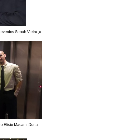
PLAYBOY FESTA
 MELL
e eventos Sebah Vieira ,a
OITE
 BRASIL - CHINA
 PAULO
 DE EMPREGO
RUN 2016
E LANÇA LIVRO
NKA CABRAL REVISTA SEXY
io Elisio Macam ,Dona
E YOUTUBERS