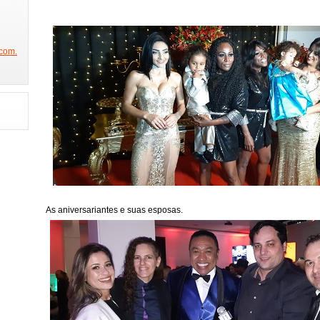
NICO NA BAND
SÃO PAULO FASHION WEEK
FEIRA DA IMAGEM
DE
W
BEAUTY FAIR
PORTA DOS FUNDOS
ESTAMOS NA GLOBO
PROGRAMA DO JÔ
PREMIAÇÃO CREDICARD HALL
PRÊMIO JOVEM
com.
REVISTA SEX
PRÊMIO DAS GRANDES MARCAS(ABT)
CACAU NA O
JO
CONCURSO MISS BUMBUM
BOAT SHOW
FESTA DA PLAYBOY
 2014
FESTA DA ABRAJET
FINAL MUSAS DAS TORCIDAS
RAINHA
STA
FUTEBOL COM MILTON NEVES
PARTICIPE DO CONCURSO GAROTA
 ALEGRE
ANHEMBI ENSAIOS
SAMBÓDROMO
SPFW 2014
FES
HAIR BRASIL
HOMEM E MULHER DO ANO
EXPOVINIS
FAMOS
GAROTO E GAROTA FITNESS
CLÍNICA DR REY
SHOW JORGE ARAGÃO
As aniversariantes e suas esposas.
CONCURSO FELINAS
FEIJOADA DA FAMA
GAROTA POKER SELEÇÃ
MISS SÃO PAULO 2014
GISELE BUNDCHEN COLEÇÃO
O TIME MAIS 
TIVA
BIENAL DO LIVRO
REUNIÃO COM DR HOLLYWOOD
BEAUTY 
L
CONCURSO MISS MODEL BRAZIL
ELENCO DA NOVELA IMPÉRIO
EXPONOIVAS
ESPAÇO COMO ASSIM
PLAYBOY MENDIGATA
MOD