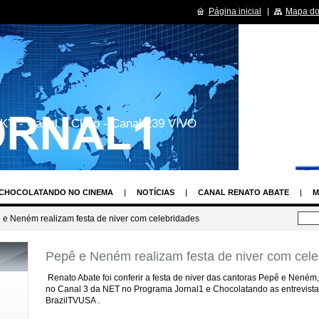
Página inicial
Mapa do 
KY - Canal 3 Claro - Canal 239 VIVO
CHOCOLATANDO NO CINEMA
NOTÍCIAS
CANAL RENATO ABATE
M
LAY
OS TIMES DE FUTEBOL MAIS VALIOSOS DO BRASIL E DO MUNDO
 e Neném realizam festa de niver com celebridades
PROGRMAS DE TV
CURISIODADES SOBRE SUAS SÉRIES DE TV
HUMOR
Pepê e Neném realizam festa de niver com cele
CENDENTE DE ANJOS
RENATO ABATE REPÓRTER SHOW UAU
ASSEMBLÉ
Renato Abate foi conferir a festa de niver das cantoras Pepê e Neném
TO
MISS SÃO PAULO
CONCURSO NOVA TOP MODEL
MUSA DAS TO
no Canal 3 da NET
no Programa Jornal1 e Chocolatando as entrevist
ECORD
ESTILISTA MAIS FASHION DE SÃO PAULO
MAIS BASTIDORES
BrazilTVUSA .