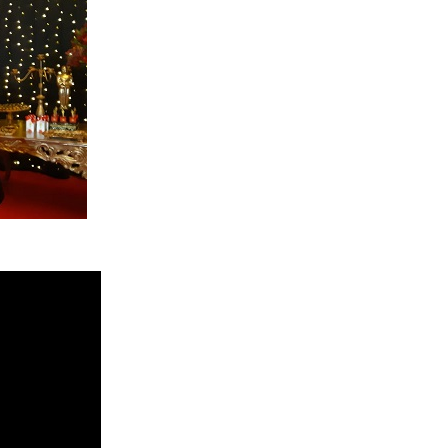
IGURINOS DE CINEMA
O NORDESTE
RENSA 2017
S 8
ESSENZIALI
RBOSA ENTREVISTA.
ÍS E THALITA MATSURA
BIROSKA 50 ANOS
A DE SALAZAR - PROJEÇÃO
RES
TA PORTAL EGO
O JANTAR BENEFICIENTE
SEUS AMIGOS.