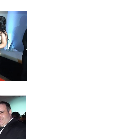
SFILE FEMMINISTA
EXPOMUSIC
FESTA DA FAZENDA
X/FREIRE
GAROTA POKER
 DO CAMAROTE
 POKER
TA BBB
FESTA SPFW
OS EM EVENTO
BELAS NO FUTEBOL
O
COPA DO MUNDO
AMADO
CLUB 33
FAIR
EDSON VERTI
A SEM PRECONCEITO