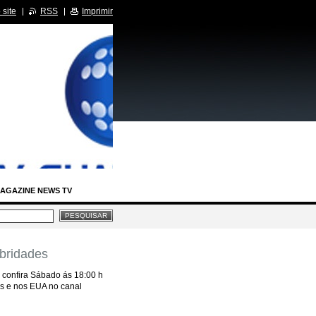
site
RSS
Imprimir
AGAZINE NEWS TV
bridades
IA LEGISLATIVA
,
confira Sábado ás 18:00 h
RCIDAS
as e nos EUA no canal
BASTIDORES SBT