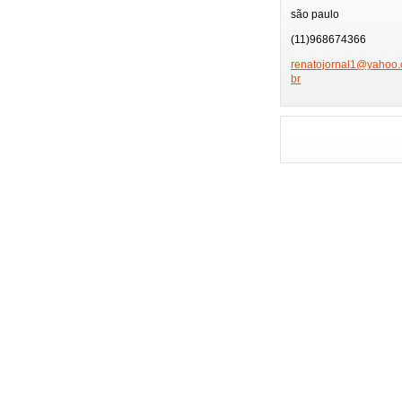
TV GLOBO
PÂ
são paulo
PRÊMIO MULTI SHO
(11)968674366
FEIRA DE HOTÉIS
renatojo
rnal1@ya
hoo.
br
PLAYBOY
FMC
FESTIVAL SERTANE
ENSAIOS CARNAVAL
GAROTA POKER FE
ENSAIO MOCIDADE
NIVER BETH GUZZO
NIVER EX-BBB
MUSAS DA COPA
GAROTA MODEL
HOMENAGEM ESPOR
MISS BRAZIL MODE
FESTA FAMOSOS