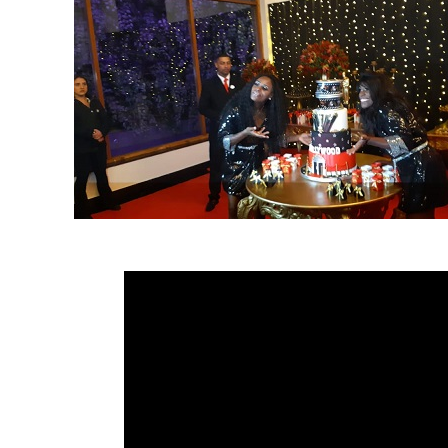
SILEIRADESUBMISSION
BLOCO CATUABA A FESTA
TOYSHOW
F
A FERA
SPFWN43
CIRCUITO BRASILEIRO DE SUBMISSION MOVIMENTA 
 E VALENTINA EM EVENTO.
LANÇAMENTO COM FAMOSOS
TROFÉU IMP
W EM SÃO PAULO
ANITTA NA AV.PAULISTA
CRÍTICA VELOZES E FURIOSO
AIS E RUAN SILVA
WANESSA CAMARGO LANÇA SING
MARINA RUY BA
LEÇÃO COM FAMOSAS
INAUGURAÇÃO KINGS COM YOUTUBERS E FAMOSOS.
LETIVA EM SÃO PAULO
LANÇAMENTO NA BO BÔ COM FAMOSAS.
THA
 TOY SHOW
PIRATAS DO CARIBE ESTRÉIA DIA 25 DE MAIO
EXPOMEAT
RQUE VIROU ATRIZ
IRMÃS GALVÃO LANÇAM DOCUMENTÁRIO
ABIO PORCHAT
LIMELIGHT-DEJA VU
PIRATAS DO CARIBE - A VINGANÇ
IEL NASCIMENTO-BARBIXAS
TEEN FESTIVAL COM 40 MILHÕES DE SEGUIDO
 - A VINGANÇA DE SALAZAR - CRÍTICA OFICIAL
FESTA LIMELIGHT
FES
A
FESTA CELEBRATE NA MANSÃO
FILHOS DE BACH
SABRINA SAT
ROSAS DE OURO LANÇA SAMBA ENREDO 2017
TOY SHOW - SPIDER MAN E 
ILME
SHOW DE TOQUINHO E VERÔNICA FERRIANI