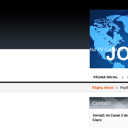
Na TV Canal 28 S
PÁGINA INICIAL
GEEK WORLD COSP
Página inicial
Pepê
BASTIDORES DOS 
Contato
REIN WEIN - O DES
AV.PAULISTA EVEN
Jornal1 no Canal 3 da
Claro
BASTIDORES TV R