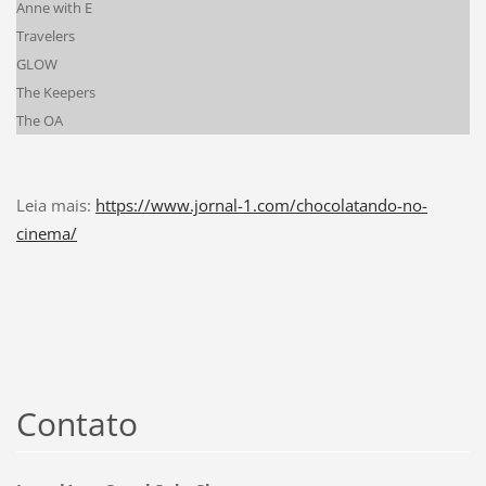
Anne with E
Travelers
GLOW
The Keepers
The OA
Leia mais:
https://www.jornal-1.com/chocolatando-no-
cinema/
Contato