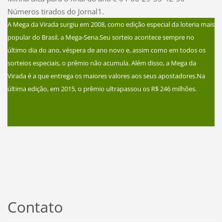
Números tirados do Jornal1.
A Mega da Virada surgiu em 2008, como edição especial da loteria mais
popular do Brasil, a Mega-Sena.Seu sorteio acontece sempre no
último dia do ano, véspera de ano novo e, assim como em todos os
sorteios especiais, o prêmio não acumula. Além disso, a Mega da
Virada é a que entrega os maiores valores aos seus apostadores.Na
última edição, em 2015, o prêmio ultrapassou os R$ 246 milhões.
Contato