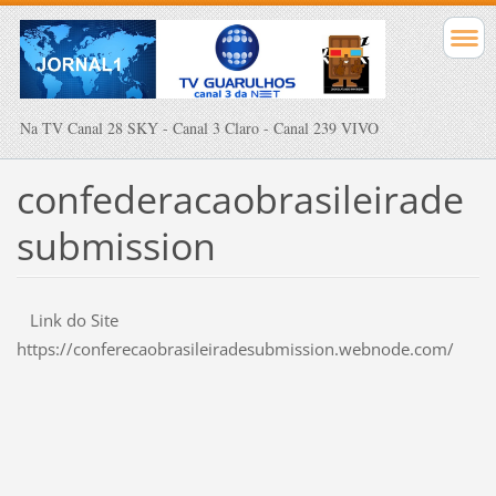
Na TV Canal 28 SKY - Canal 3 Claro - Canal 239 VIVO
confederacaobrasileirade
submission
Link do Site
https://conferecaobrasileiradesubmission.webnode.com/