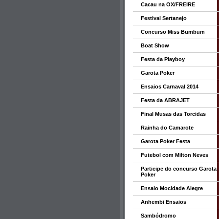
Cacau na OX/FREIRE
Festival Sertanejo
Concurso Miss Bumbum
Boat Show
Festa da Playboy
Garota Poker
Ensaios Carnaval 2014
Festa da ABRAJET
Final Musas das Torcidas
Rainha do Camarote
Garota Poker Festa
Futebol com Milton Neves
Participe do concurso Garota
Poker
Ensaio Mocidade Alegre
Anhembi Ensaios
Sambódromo