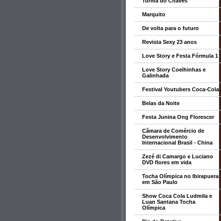
Turma do Chaves
Marquito
De volta para o futuro
Revista Sexy 23 anos
Love Story e Festa Fórmula 1
Love Story Coelhinhas e
Galinhada
Festival Youtubers Coca-Cola
Belas da Noite
Festa Junina Ong Florescer
Câmara de Comércio de
Desenvolvimento
Internacional Brasil - China
Zezé di Camargo e Luciano
DVD flores em vida
Tocha Olímpica no Ibirapuera
em São Paulo
Show Coca Cola Ludmila e
Luan Santana Tocha
Olímpica