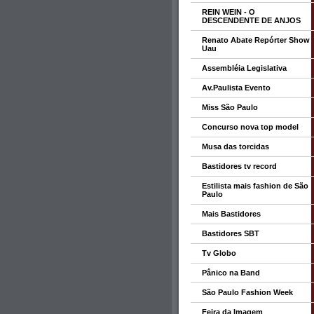
REIN WEIN - O
DESCENDENTE DE ANJOS
Renato Abate Repórter Show
Uau
Assembléia Legislativa
Av.Paulista Evento
Miss São Paulo
Concurso nova top model
Musa das torcidas
Bastidores tv record
Estilista mais fashion de São
Paulo
Mais Bastidores
Bastidores SBT
Tv Globo
Pânico na Band
São Paulo Fashion Week
Feira da Imagem