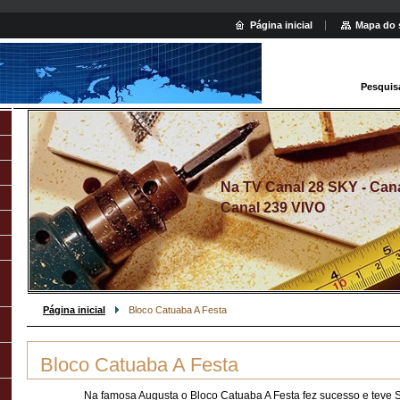
Página inicial
Mapa do 
Pesquis
Na TV Canal 28 SKY - Canal
Canal 239 VIVO
Página inicial
Bloco Catuaba A Festa
Bloco Catuaba A Festa
Na famosa Augusta o Bloco Catuaba A Festa fez sucesso e teve S