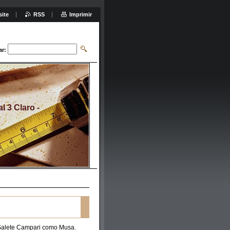
site
RSS
Imprimir
ar:
 3 Claro -
alete Campari como Musa.