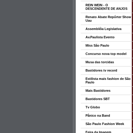
REIN WEIN - O
DESCENDENTE DE ANJOS
Renato Abate Repórter Show
Uau
Assembléia Legislativa
Av.Paulista Evento
Miss São Paulo
Concurso nova top model
Musa das torcidas
Bastidores tv record
Estilista mais fashion de São
Paulo
Mais Bastidores
Bastidores SBT
Tv Globo
Pânico na Band
São Paulo Fashion Week
Feira da Imagem