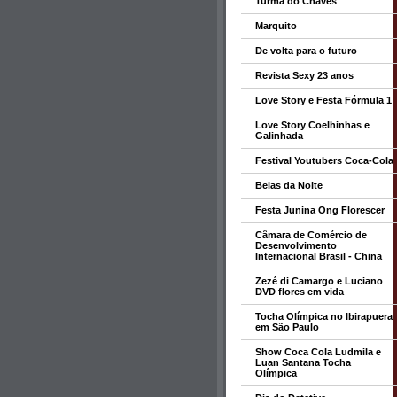
Turma do Chaves
Marquito
De volta para o futuro
Revista Sexy 23 anos
Love Story e Festa Fórmula 1
Love Story Coelhinhas e
Galinhada
Festival Youtubers Coca-Cola
Belas da Noite
Festa Junina Ong Florescer
Câmara de Comércio de
Desenvolvimento
Internacional Brasil - China
Zezé di Camargo e Luciano
DVD flores em vida
Tocha Olímpica no Ibirapuera
em São Paulo
Show Coca Cola Ludmila e
Luan Santana Tocha
Olímpica