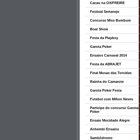
Cacau na OX/FREIRE
Festival Sertanejo
Concurso Miss Bumbum
Boat Show
Festa da Playboy
Garota Poker
Ensaios Carnaval 2014
Festa da ABRAJET
Final Musas das Torcidas
Rainha do Camarote
Garota Poker Festa
Futebol com Milton Neves
Participe do concurso Garota
Poker
Ensaio Mocidade Alegre
Anhembi Ensaios
Sambódromo