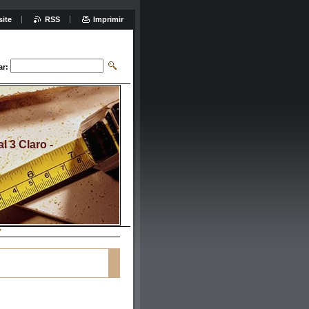
site
RSS
Imprimir
ar:
 3 Claro -
7