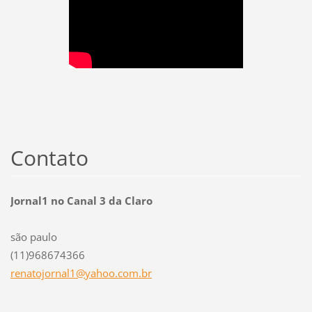
Contato
Jornal1 no Canal 3 da Claro
são paulo
(11)968674366
renatojo
rnal1@ya
hoo.com.
br