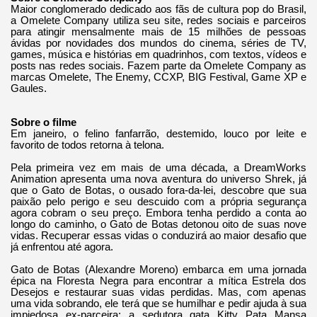
Maior conglomerado dedicado aos fãs de cultura pop do Brasil,
a Omelete Company utiliza seu site, redes sociais e parceiros
para atingir mensalmente mais de 15 milhões de pessoas
ávidas por novidades dos mundos do cinema, séries de TV,
games, música e histórias em quadrinhos, com textos, vídeos e
posts nas redes sociais. Fazem parte da Omelete Company as
marcas Omelete, The Enemy, CCXP, BIG Festival, Game XP e
Gaules.
Sobre o filme
Em janeiro, o felino fanfarrão, destemido, louco por leite e
favorito de todos retorna à telona.
Pela primeira vez em mais de uma década, a DreamWorks
Animation apresenta uma nova aventura do universo Shrek, já
que o Gato de Botas, o ousado fora-da-lei, descobre que sua
paixão pelo perigo e seu descuido com a própria segurança
agora cobram o seu preço. Embora tenha perdido a conta ao
longo do caminho, o Gato de Botas detonou oito de suas nove
vidas. Recuperar essas vidas o conduzirá ao maior desafio que
já enfrentou até agora.
Gato de Botas (Alexandre Moreno) embarca em uma jornada
épica na Floresta Negra para encontrar a mítica Estrela dos
Desejos e restaurar suas vidas perdidas. Mas, com apenas
uma vida sobrando, ele terá que se humilhar e pedir ajuda à sua
impiedosa ex-parceira: a sedutora gata Kitty Pata Mansa