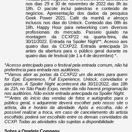
nos dias 29 e 30 de novembro de 2022 das 8h às
18h. O pacote inclui palestras e conteúdo de
negócios. Apresentação dos dados da pesquisa
Geek Power 2021. Café da manhã e almoço
inclusos nos dias do Unlock. Conteúdo das 08h às
18h. Happy Hour para networking com diversos
profissionais do mercado. Passeio guiado na
montagem da CCXP22 na quarta-feira, dia
30/11/2022. Entrada na Spoiler Night**. Acesso aos
quatro dias da CCXP22. Entrada antecipada 1h
antes da abertura para o público geral durante os
quatro dias de festival (de 1 a 4 de dezembro) *.
*Acesso antecipado para o festival pela entrada comum, não há
preferência para entrada nos auditórios.
**Vamos abrir as portas da CCXP22 um dia antes para quem
for Epic Experience, Full Experience, Unlock, convidados e
parceiros. A Spoiler Night acontecerá dia 30/11/2022, das 18h
às 21h, no São Paulo Expo, neste dia não haverá programação
nos auditórios. Não existe entrada antecipada na Spoiler Night.
***Antes do início das vendas de fotos e autógrafos para o
público geral, o adquirente deverá escolher pelo nosso site o
artista, dia e horário da atividade. Após a escolha, não é
possível realizar a troca, em caso de cancelamento do artista
escolhido, poderá ser escolhido entre os demais convidados da
CCXP. Todas as atividades são sujeitas a disponibilidade
Sobre a Omelete Company