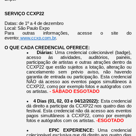
SERVIÇO CCXP22
Datas: de 1º a 4 de dezembro
Local: São Paulo Expo
Para outras informações, acesse o site do
evento:
www.ccxp.com.br
.
O QUE CADA CREDENCIAL OFERECE:
Diárias:
Uma credencial colecionável (badge),
●
acesso às atividades, auditórios, painéis,
participação de artistas e outras atrações dentro da
CCXP22 que estão sujeitos a lotação, alteração ou
cancelamento sem prévio aviso, não havendo
garantia de entrada ou participação. Esta credencial
NÃO dá acesso aos eventos pagos simultâneos à
CCXP22, como por exemplo fotos e autógrafos com
os artistas.
-
SÁBADO ESGOTADO
4 Dias (01, 02, 03 e 04/12/2022):
Esta credencial
●
dá direito a participar da CCXP22 nos quatro dias do
festival. Esta credencial não dá acesso aos eventos
pagos simultâneos à CCXP22, como por exemplo
fotos e autógrafos com os artistas.
-ESGOTADO
EPIC EXPERIENCE:
Uma credencial
●
colecionável exclusiva que dá direito aos quatro dias