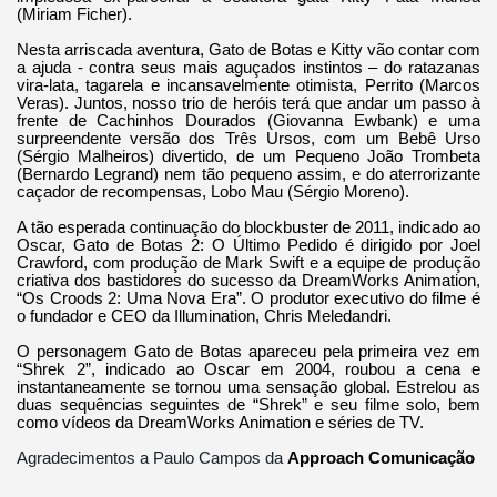
(Miriam Ficher).
Nesta arriscada aventura, Gato de Botas e Kitty vão contar com
a ajuda - contra seus mais aguçados instintos – do ratazanas
vira-lata, tagarela e incansavelmente otimista, Perrito (Marcos
Veras). Juntos, nosso trio de heróis terá que andar um passo à
frente de Cachinhos Dourados (Giovanna Ewbank) e uma
surpreendente versão dos Três Ursos, com um Bebê Urso
(Sérgio Malheiros) divertido, de um Pequeno João Trombeta
(Bernardo Legrand) nem tão pequeno assim, e do aterrorizante
caçador de recompensas, Lobo Mau (Sérgio Moreno).
A tão esperada continuação do blockbuster de 2011, indicado ao
Oscar, Gato de Botas 2: O Último Pedido é dirigido por Joel
Crawford, com produção de Mark Swift e a equipe de produção
criativa dos bastidores do sucesso da DreamWorks Animation,
“Os Croods 2: Uma Nova Era”. O produtor executivo do filme é
o fundador e CEO da Illumination, Chris Meledandri.
O personagem Gato de Botas apareceu pela primeira vez em
“Shrek 2”, indicado ao Oscar em 2004, roubou a cena e
instantaneamente se tornou uma sensação global. Estrelou as
duas sequências seguintes de “Shrek” e seu filme solo, bem
como vídeos da DreamWorks Animation e séries de TV.
Agradecimentos a Paulo Campos da
Approach Comunicação