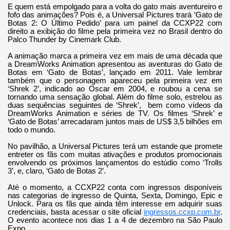
E quem está empolgado para a volta do gato mais aventureiro e
fofo das animações? Pois é, a Universal Pictures trará ‘Gato de
Botas 2: O Último Pedido’ para um painel da CCXP22 com
direito a exibição do filme pela primeira vez no Brasil dentro do
Palco Thunder by Cinemark Club.
A animação marca a primeira vez em mais de uma década que
a DreamWorks Animation apresentou as aventuras do Gato de
Botas em ‘Gato de Botas’, lançado em 2011. Vale lembrar
também que o personagem apareceu pela primeira vez em
‘Shrek 2’, indicado ao Oscar em 2004, e roubou a cena se
tornando uma sensação global. Além do filme solo, estrelou as
duas sequências seguintes de ‘Shrek’, bem como vídeos da
DreamWorks Animation e séries de TV. Os filmes ‘Shrek’ e
‘Gato de Botas’ arrecadaram juntos mais de US$ 3,5 bilhões em
todo o mundo.
No pavilhão, a Universal Pictures terá um estande que promete
entreter os fãs com muitas ativações e produtos promocionais
envolvendo os próximos lançamentos do estúdio como ‘Trolls
3’, e, claro, ‘Gato de Botas 2’.
Até o momento, a CCXP22 conta com ingressos disponíveis
nas categorias de ingresso de Quinta, Sexta, Domingo, Epic e
Unlock. Para os fãs que ainda têm interesse em adquirir suas
credenciais, basta acessar o site oficial
ingressos.ccxp.com.br
.
O evento acontece nos dias 1 a 4 de dezembro na São Paulo
Expo.