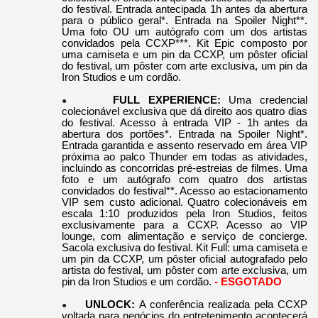
do festival. Entrada antecipada 1h antes da abertura
para o público geral*. Entrada na Spoiler Night**.
Uma foto OU um autógrafo com um dos artistas
convidados pela CCXP***. Kit Epic composto por
uma camiseta e um pin da CCXP, um pôster oficial
do festival, um pôster com arte exclusiva, um pin da
Iron Studios e um cordão.
FULL EXPERIENCE:
Uma credencial
●
colecionável exclusiva que dá direito aos quatro dias
do festival. Acesso à entrada VIP - 1h antes da
abertura dos portões*. Entrada na Spoiler Night*.
Entrada garantida e assento reservado em área VIP
próxima ao palco Thunder em todas as atividades,
incluindo as concorridas pré-estreias de filmes. Uma
foto e um autógrafo com quatro dos artistas
convidados do festival**. Acesso ao estacionamento
VIP sem custo adicional. Quatro colecionáveis em
escala 1:10 produzidos pela Iron Studios, feitos
exclusivamente para a CCXP. Acesso ao VIP
lounge, com alimentação e serviço de concierge.
Sacola exclusiva do festival. Kit Full: uma camiseta e
um pin da CCXP, um pôster oficial autografado pelo
artista do festival, um pôster com arte exclusiva, um
pin da Iron Studios e um cordão.
- ESGOTADO
UNLOCK:
A conferência realizada pela CCXP
●
voltada para negócios do entretenimento acontecerá