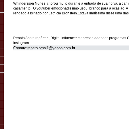
Whindersson Nunes chorou muito durante a entrada de sua noiva, a can
casamento,. O youtuber emocionadissimo usou branco para a ocasião. A 
rendado assinado por Lethicia Bronstein.Estava lindíssima disse uma da
Renato Abate repórter , Digital Influencer e apresentador dos programas
Instagram
Contato:renatojornal1@yahoo.com.br