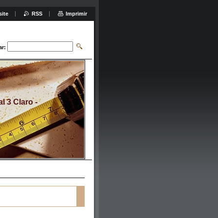
site
RSS
Imprimir
ar:
 3 Claro -