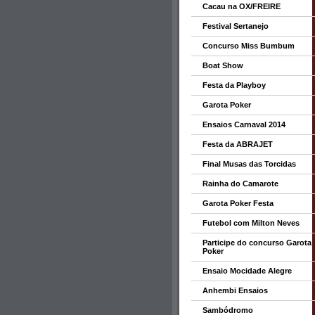
Cacau na OX/FREIRE
Festival Sertanejo
Concurso Miss Bumbum
Boat Show
Festa da Playboy
Garota Poker
Ensaios Carnaval 2014
Festa da ABRAJET
Final Musas das Torcidas
Rainha do Camarote
Garota Poker Festa
Futebol com Milton Neves
Participe do concurso Garota
Poker
Ensaio Mocidade Alegre
Anhembi Ensaios
Sambódromo