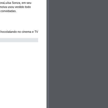
toraLuísa Sonza, em seu
noiva usou vestido todo
s convidadas.
 Chocolatando no cinema e TV