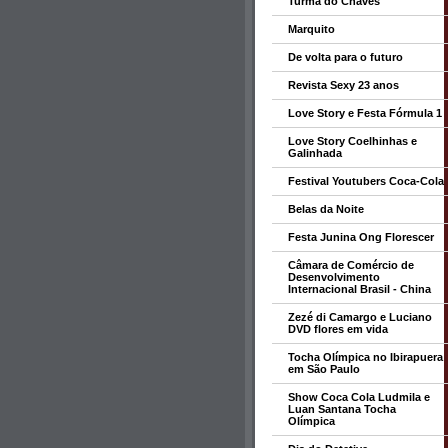
Turma do Chaves
Marquito
De volta para o futuro
Revista Sexy 23 anos
Love Story e Festa Fórmula 1
Love Story Coelhinhas e
Galinhada
Festival Youtubers Coca-Cola
Belas da Noite
Festa Junina Ong Florescer
Câmara de Comércio de
Desenvolvimento
Internacional Brasil - China
Zezé di Camargo e Luciano
DVD flores em vida
Tocha Olímpica no Ibirapuera
em São Paulo
Show Coca Cola Ludmila e
Luan Santana Tocha
Olímpica