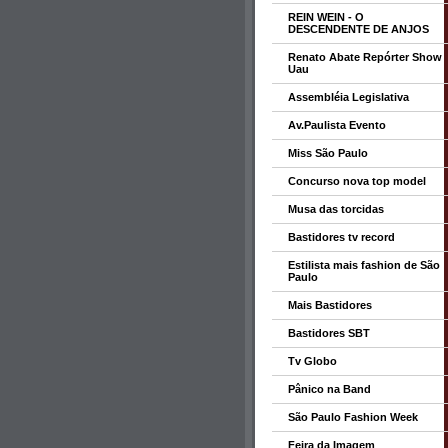
REIN WEIN - O
DESCENDENTE DE ANJOS
Renato Abate Repórter Show
Uau
Assembléia Legislativa
Av.Paulista Evento
Miss São Paulo
Concurso nova top model
Musa das torcidas
Bastidores tv record
Estilista mais fashion de São
Paulo
Mais Bastidores
Bastidores SBT
Tv Globo
Pânico na Band
São Paulo Fashion Week
Feira da Imagem