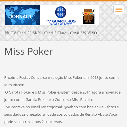
Na TV Canal 28 SKY - Canal 3 Claro - Canal 239 VIVO
Miss Poker
Próxima Festa , Concurso e seleção Miss Poker em 2018 junto com o
Miss Bitcoin.
O Garota Poker e o Miss Poker existem desde 2014 agora a novidade
junto com o Garota Poker é o Concurso Miss Bitcoin.
Se inscreva no email renatojornal1@yahoo.com.br e envie 2 fotos e
seus dados,nome,altura, idade aos cuidados de Renato Abate.Você
pode se inscrever nos 2 concursos.