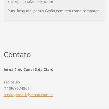
ALEXANDRE TIMÃO
10/03/2018
Puts ,ficou mal para o Casão,nem tem como comparar
Contato
Jornal1 no Canal 3 da Claro
são paulo
(11)968674366
renatojo
rnal1@ya
hoo.com.
br