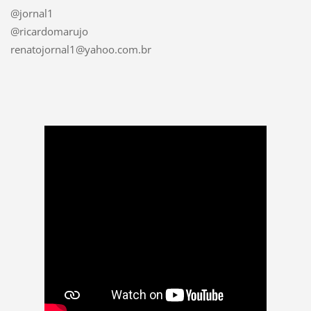
@jornal1
@ricardomarujo
renatojornal1@yahoo.com.br