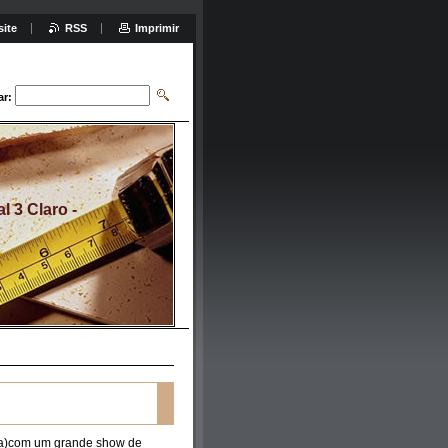
site
RSS
Imprimir
ar:
 3 Claro -
na)com um grande show de