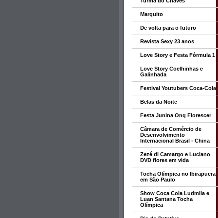
Turma do Chaves
Marquito
De volta para o futuro
Revista Sexy 23 anos
Love Story e Festa Fórmula 1
Love Story Coelhinhas e
Galinhada
Festival Youtubers Coca-Cola
Belas da Noite
Festa Junina Ong Florescer
Câmara de Comércio de
Desenvolvimento
Internacional Brasil - China
Zezé di Camargo e Luciano
DVD flores em vida
Tocha Olímpica no Ibirapuera
em São Paulo
Show Coca Cola Ludmila e
Luan Santana Tocha
Olímpica