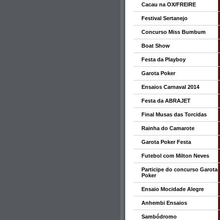
Cacau na OX/FREIRE
Festival Sertanejo
Concurso Miss Bumbum
Boat Show
Festa da Playboy
Garota Poker
Ensaios Carnaval 2014
Festa da ABRAJET
Final Musas das Torcidas
Rainha do Camarote
Garota Poker Festa
Futebol com Milton Neves
Participe do concurso Garota
Poker
Ensaio Mocidade Alegre
Anhembi Ensaios
Sambódromo