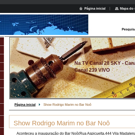
Página inicial
Mapa do 
Pesquis
Na TV Canal 28 SKY - Canal
Canal 239 VIVO
Página inicial
Show Rodrigo Marim no Bar Noô
Show Rodrigo Marim no Bar Noô
Aconteceu a inauguração do Bar Noô(Rua Aspicuelta,444 Vila Madale