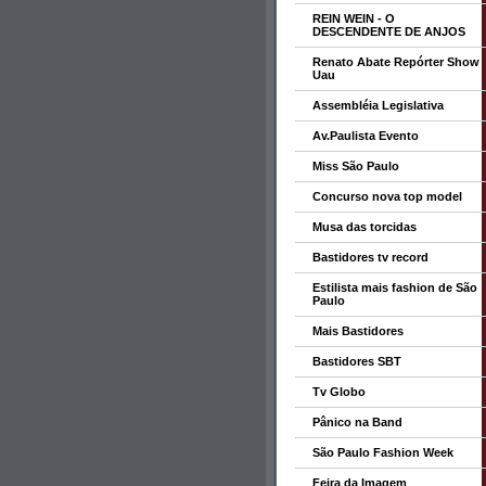
REIN WEIN - O
DESCENDENTE DE ANJOS
Renato Abate Repórter Show
Uau
Assembléia Legislativa
Av.Paulista Evento
Miss São Paulo
Concurso nova top model
Musa das torcidas
Bastidores tv record
Estilista mais fashion de São
Paulo
Mais Bastidores
Bastidores SBT
Tv Globo
Pânico na Band
São Paulo Fashion Week
Feira da Imagem