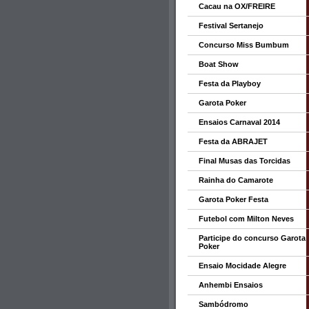
Cacau na OX/FREIRE
Festival Sertanejo
Concurso Miss Bumbum
Boat Show
Festa da Playboy
Garota Poker
Ensaios Carnaval 2014
Festa da ABRAJET
Final Musas das Torcidas
Rainha do Camarote
Garota Poker Festa
Futebol com Milton Neves
Participe do concurso Garota
Poker
Ensaio Mocidade Alegre
Anhembi Ensaios
Sambódromo