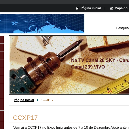
Página inicial
Mapa do 
Pesquis
Na TV Canal 28 SKY - Canal
Canal 239 VIVO
Página inicial
CCXP17
CCXP17
Vem ai a CCXP17 no Expo Imigrantes de 7 a 10 de Dezembro.Você anten