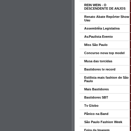
REIN WEIN - O
DESCENDENTE DE ANJOS
Renato Abate Repórter Show
Uau
Assembléia Legislativa
Av.Paulista Evento
Miss São Paulo
Concurso nova top model
Musa das torcidas
Bastidores tv record
Estilista mais fashion de São
Paulo
Mais Bastidores
Bastidores SBT
Tv Globo
Pânico na Band
São Paulo Fashion Week
Feira da Imagem