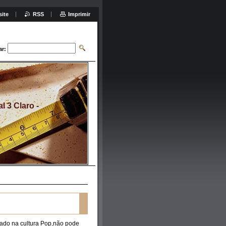
site
RSS
Imprimir
ar:
 3 Claro -
ado na cultura Pop,não pode