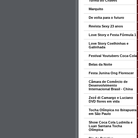
Turma do Chaves
Marquito
De volta para o futuro
Revista Sexy 23 anos
Love Story e Festa Fórmula 1
Love Story Coelhinhas e
Galinhada
Festival Youtubers Coca-Cola
Belas da Noite
Festa Junina Ong Florescer
Câmara de Comércio de
Desenvolvimento
Internacional Brasil - China
Zezé di Camargo e Luciano
DVD flores em vida
Tocha Olímpica no Ibirapuera
em São Paulo
Show Coca Cola Ludmila e
Luan Santana Tocha
Olímpica