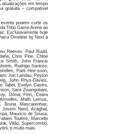
s atualizações em tempo
ma gratuita – compatível
 COM MCS
evento podem curtir os
 da Tribo Game Arena ao
is. Exclusivamente hoje
 Palco Omelete by Next a
LDI E BARICHELLO
nu Reeves, Paul Rudd,
daña, Chris Pine, Chloë
ce Smith, John Francis
stein, Rodrigo Santoro,
L BRÁS
irelles, Park Hee-soon,
 ALBERTO DE NÓBREGA
eam, Jon Landau, Peyton
wig, John Rhys-Davies,
Y LUCIANE HOEPERS
o Tabet, Evelyn Castro,
inson, Sara Zwangobani,
 Joy, Dônal Finn, Ceara
Armellini, Math Lemos,
ELO
ê, Bruna Mascarenhas,
n, Jovem Nerd, Azaghal,
DIA MC DONALDS FELIZ
mpá, Mauricio de Sousa,
Fabien Toulmé, Marcello
FILME DESERTO
Alok, Vitão, Supercombo,
tini, e muito mais.