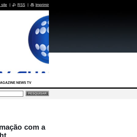
site
RSS
Imprimir
AGAZINE NEWS TV
IA LEGISLATIVA
RCIDAS
amação com a
BASTIDORES SBT
ht