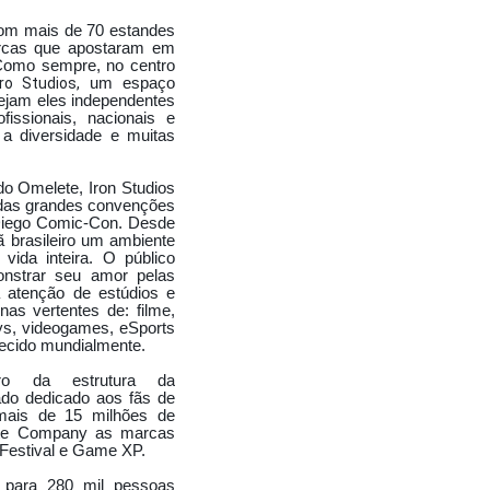
PLAYBOY FESTA
com mais de 70 estandes
 MELL
arcas que apostaram em
 Como sempre, no centro
ro Studios,
um espaço
sejam eles independentes
ssionais, nacionais e
 a diversidade e muitas
OITE
 BRASIL - CHINA
o Omelete, Iron Studios
 PAULO
s das grandes convenções
 Diego Comic-Con. Desde
 DE EMPREGO
ã brasileiro um ambiente
ida inteira. O público
nstrar seu amor pelas
a atenção de estúdios e
RUN 2016
as vertentes de: filme,
ys, videogames, eSports
E LANÇA LIVRO
hecido mundialmente.
NKA CABRAL REVISTA SEXY
o da estrutura da
do dedicado aos fãs de
mais de 15 milhões de
ete Company as marcas
Festival e Game XP.
E YOUTUBERS
 para 280 mil pessoas