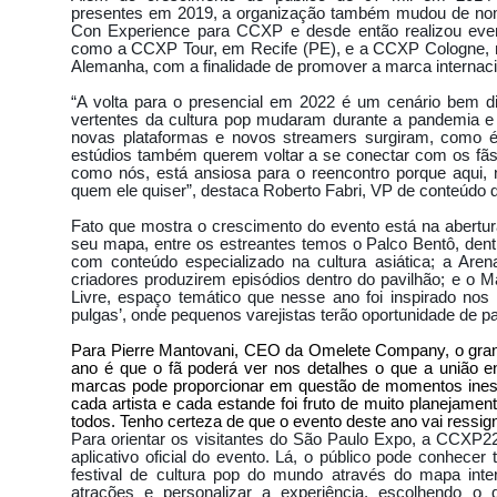
SILEIRADESUBMISSION
BLOCO CATUABA A FESTA
TOYSHOW
F
presentes em 2019, a organização também mudou de n
Con Experience para CCXP e desde então realizou even
A FERA
SPFWN43
CIRCUITO BRASILEIRO DE SUBMISSION MOVIMENTA 
como a CCXP Tour, em Recife (PE), e a CCXP Cologne, n
Alemanha, com a finalidade de promover a marca internac
 E VALENTINA EM EVENTO.
LANÇAMENTO COM FAMOSOS
TROFÉU IMP
“A volta para o presencial em 2022 é um cenário bem di
W EM SÃO PAULO
ANITTA NA AV.PAULISTA
CRÍTICA VELOZES E FURIOSO
vertentes da cultura pop mudaram durante a pandemia 
novas plataformas e novos streamers surgiram, como 
AIS E RUAN SILVA
WANESSA CAMARGO LANÇA SING
MARINA RUY BA
estúdios também querem voltar a se conectar com os fã
como nós, está ansiosa para o reencontro porque aqui,
LEÇÃO COM FAMOSAS
INAUGURAÇÃO KINGS COM YOUTUBERS E FAMOSOS.
quem ele quiser”, destaca Roberto Fabri, VP de conteúdo
LETIVA EM SÃO PAULO
LANÇAMENTO NA BO BÔ COM FAMOSAS.
THA
Fato que mostra o crescimento do evento está na abert
 TOY SHOW
PIRATAS DO CARIBE ESTRÉIA DIA 25 DE MAIO
EXPOMEAT
seu mapa, entre os estreantes temos o Palco Bentô, dent
com conteúdo especializado na cultura asiática; a Are
RQUE VIROU ATRIZ
IRMÃS GALVÃO LANÇAM DOCUMENTÁRIO
criadores produzirem episódios dentro do pavilhão; e o 
Livre, espaço temático que nesse ano foi inspirado nos 
ABIO PORCHAT
LIMELIGHT-DEJA VU
PIRATAS DO CARIBE - A VINGANÇ
pulgas’, onde pequenos varejistas terão oportunidade de p
IEL NASCIMENTO-BARBIXAS
TEEN FESTIVAL COM 40 MILHÕES DE SEGUIDO
Para Pierre Mantovani, CEO da Omelete Company, o grand
ano é que o fã poderá ver nos detalhes o que a união e
 - A VINGANÇA DE SALAZAR - CRÍTICA OFICIAL
FESTA LIMELIGHT
FES
marcas pode proporcionar em questão de momentos inesq
cada artista e cada estande foi fruto de muito planejamen
A
FESTA CELEBRATE NA MANSÃO
FILHOS DE BACH
SABRINA SAT
todos. Tenho certeza de que o evento deste ano vai ressigni
Para orientar os visitantes do São Paulo Expo, a CCXP22
ROSAS DE OURO LANÇA SAMBA ENREDO 2017
TOY SHOW - SPIDER MAN E 
aplicativo oficial do evento. Lá, o público pode conhecer
festival de cultura pop do mundo através do mapa intera
ILME
SHOW DE TOQUINHO E VERÔNICA FERRIANI
atrações e personalizar a experiência, escolhendo o 