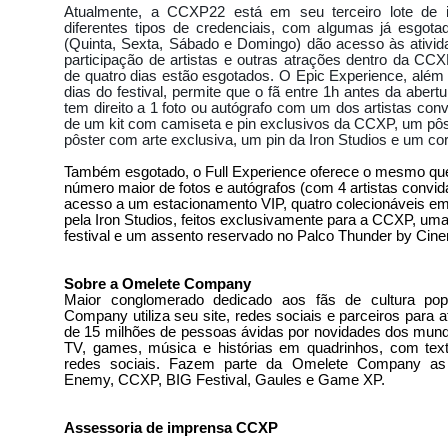
Atualmente, a CCXP22 está em seu terceiro lote de 
OMETE PARAR MINAS GERAIS
MURILLO CONVENTI DE LAMBORGHINI
diferentes tipos de credenciais, com algumas já esgotad
BELA ALVINO
FERNANDO MAURO TREZZA - NIVER
MUSA DO BRASILEIR
(Quinta, Sexta, Sábado e Domingo) dão acesso às atividad
participação de artistas e outras atrações dentro da CC
OW
AMANDA LOPES
FESTIVAL INTERNACIONAL DE DOCUMENTÁRIOS D
de quatro dias estão esgotados. O Epic Experience, além d
dias do festival, permite que o fã entre 1h antes da abertu
RETORNA A TELE SENA
CARLA DIAZ ENTREVISTA
CARINHA DE ANJO L
tem direito a 1 foto ou autógrafo com um dos artistas co
de um kit com camiseta e pin exclusivos da CCXP, um pôste
POR QUE NAHIM MERECE GANHAR A FAZENDA 9
SHOW RODRIGO MARIM
pôster com arte exclusiva, um pin da Iron Studios e um c
 ARRASA EM DESFILE
REVISTA SEXY DÉBORA SANTOS
BRASIL GAME 
Também esgotado, o Full Experience oferece o mesmo qu
número maior de fotos e autógrafos (com 4 artistas convi
JULIANA VALIATI LANÇA DVD
THOR RAGNAROK - CRÍTICA
acesso a um estacionamento VIP, quatro colecionáveis em
pela Iron Studios, feitos exclusivamente para a CCXP, uma
ASIS) CONVERSA COM DANILO GENTILI NO THE NOITE
PRÊMIO COMUNICA
festival e um assento reservado no Palco Thunder by Cin
LAS CELULARES VIRAM JOYSTICKS
PLAYBOY 42 ANOS - JUJU SALIMENI
 DE BILHETERIA
MISS BUMBUM 2017
BIOGRAFIA DA TELEVISÃO BRAS
Sobre a Omelete Company
Maior conglomerado dedicado aos fãs de cultura pop
YOUNG SHELDON
LIGA DA JUSTIÇA O FILME
ENCONTRO DE FÃS
Company utiliza seu site, redes sociais e parceiros para 
de 15 milhões de pessoas ávidas por novidades dos mund
 TELE SENA
NETFLIX O QUE ESPERAR DELA?
ENTREVISTA COM TOM C
TV, games, música e histórias em quadrinhos, com tex
redes sociais. Fazem parte da Omelete Company as
O RECORDE
DESENHO MAIS BAIXADO
AVENGERS: INFINITY WAR OFFICI
Enemy, CCXP, BIG Festival, Gaules e Game XP.
A INFINITA
OS PARÇAS
MAIORES BILHETERIAS
XVIDEOS.USA.C
Assessoria de imprensa CCXP
GENTILI
ROUGE RETORNA
SITES MAIS ACESSADOS
PERFEITA É 