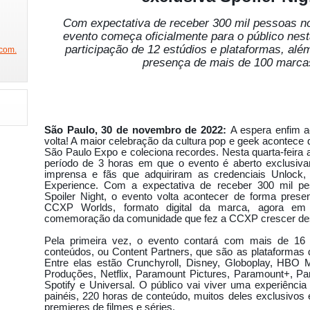
NICO NA BAND
SÃO PAULO FASHION WEEK
FEIRA DA IMAGEM
DE
Com expectativa de receber 300 mil pessoas n
W
BEAUTY FAIR
PORTA DOS FUNDOS
ESTAMOS NA GLOBO
evento começa oficialmente para o público nest
PROGRAMA DO JÔ
PREMIAÇÃO CREDICARD HALL
PRÊMIO JOVEM
participação de 12 estúdios e plataformas, alé
com.
presença de mais de 100 marca
REVISTA SEX
PRÊMIO DAS GRANDES MARCAS(ABT)
CACAU NA O
JO
CONCURSO MISS BUMBUM
BOAT SHOW
FESTA DA PLAYBOY
 2014
FESTA DA ABRAJET
FINAL MUSAS DAS TORCIDAS
RAINHA
STA
FUTEBOL COM MILTON NEVES
PARTICIPE DO CONCURSO GAROTA
São Paulo, 30 de novembro de 2022:
A espera enfim 
volta! A maior celebração da cultura pop e geek acontece
 ALEGRE
ANHEMBI ENSAIOS
SAMBÓDROMO
SPFW 2014
FES
São Paulo Expo e coleciona recordes. Nesta quarta-feira a
período de 3 horas em que o evento é aberto exclusiv
HAIR BRASIL
HOMEM E MULHER DO ANO
EXPOVINIS
FAMOS
imprensa e fãs que adquiriram as credenciais Unlock,
Experience. Com a expectativa de receber 300 mil pes
GAROTO E GAROTA FITNESS
CLÍNICA DR REY
SHOW JORGE ARAGÃO
Spoiler Night, o evento volta acontecer de forma prese
CCXP Worlds, formato digital da marca, agora em
CONCURSO FELINAS
FEIJOADA DA FAMA
GAROTA POKER SELEÇÃ
comemoração da comunidade que fez a CCXP crescer de
MISS SÃO PAULO 2014
GISELE BUNDCHEN COLEÇÃO
O TIME MAIS 
Pela primeira vez, o evento contará com mais de 16
conteúdos, ou Content Partners, que são as plataformas 
TIVA
BIENAL DO LIVRO
REUNIÃO COM DR HOLLYWOOD
BEAUTY 
Entre elas estão Crunchyroll, Disney, Globoplay, HBO
L
CONCURSO MISS MODEL BRAZIL
ELENCO DA NOVELA IMPÉRIO
Produções, Netflix, Paramount Pictures, Paramount+, Par
Spotify e Universal. O público vai viver uma experiênci
EXPONOIVAS
ESPAÇO COMO ASSIM
PLAYBOY MENDIGATA
MOD
painéis, 220 horas de conteúdo, muitos deles exclusivos e
premieres de filmes e séries.