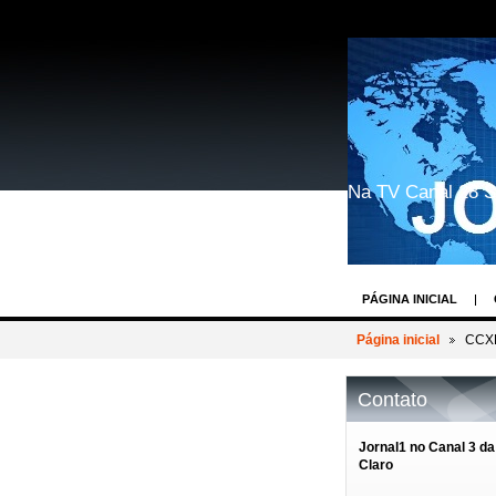
Na TV Canal 28 S
PÁGINA INICIAL
GEEK WORLD COSP
Página inicial
CCXP
BASTIDORES DOS 
Contato
REIN WEIN - O DES
AV.PAULISTA EVEN
Jornal1 no Canal 3 da
Claro
BASTIDORES TV R