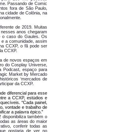
IGURINOS DE CINEMA
ome. Passando de Comic
tos fora de São Paulo,
O NORDESTE
a cidade de Colônia, na
ionalmente.
RENSA 2017
ferente de 2019. Muitas
S 8
ESSENZIALI
e nesses anos chegaram
é o caso do Gaules. Os
RBOSA ENTREVISTA.
s e a comunidade, assim
 na CCXP, o fã pode ser
 da CCXP.
ÍS E THALITA MATSURA
ura de novos espaços em
BIROSKA 50 ANOS
ro do Cosplay Universe,
na Podcast, espaço para
Magic Market by Mercado
históricos ‘mercados de
A DE SALAZAR - PROJEÇÃO
articipar da CCXP.
RES
e diferencial para esse
ntre a CCXP, estúdios e
TA PORTAL EGO
uecíveis. “Cada painel,
to, vontade e trabalho de
O JANTAR BENEFICIENTE
ficar a palavra épico.”
 disponibiliza também o
SEUS AMIGOS.
 todas as áreas do maior
tivo, conferir todas as
que gostaria de ver no