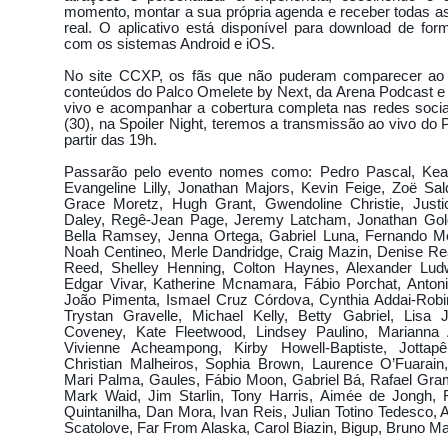
PRODUTOR DO WESLEY SAFADÃO
BAILE DO PRESIDENTE COM MUSAS
momento, montar a sua própria agenda e receber todas a
real. O aplicativo está disponível para download de for
PEDRO GONZÁLEZ RAMIREZ
CARROS 3
SOM STAR PRODUTORA -FESTA
com os sistemas Android e iOS.
WEEK
PREMIAÇÃO HOTSPOST
No site CCXP, os fãs que não puderam comparecer ao 
conteúdos do Palco Omelete by Next, da Arena Podcast e
A SUA MÃO ,APLICATIVO PROMETE REVOLUCIONAR VENDAS.
vivo e acompanhar a cobertura completa nas redes socia
(30), na Spoiler Night, teremos a transmissão ao vivo do
CONQUISTA RECORDE MUNDIAL
CARROS 3 FAZ HOMENAGEM A SENNA,FITTIPA
partir das 19h.
ÚLTIMO CAVALEIRO
NEYMAR É DO PARIS SAINT - GERMAIN
Passarão pelo evento nomes como: Pedro Pascal, Kea
Evangeline Lilly, Jonathan Majors, Kevin Feige, Zoë Sal
 PÉ - CARINHA DE ANJO
LANÇAMENTO DA COLEÇÃO LOJA LARAH JEANS
Grace Moretz, Hugh Grant, Gwendoline Christie, Justi
Daley, Regê-Jean Page, Jeremy Latcham, Jonathan Gold
APRESENTA TELE SENA
DESFILE TENDÊNCIAS VERÃO 17/18 SHOPPING TOTA
Bella Ramsey, Jenna Ortega, Gabriel Luna, Fernando Me
E ANIVERSÁRIO
VISITA A FUNDAÇÃO CAFU
ENTREVISTA COM CARLOS
Noah Centineo, Merle Dandridge, Craig Mazin, Denise R
Reed, Shelley Henning, Colton Haynes, Alexander Lud
LÉO PIRES ENTREVISTA
REVISTA MAIS JR - LANÇAMENTO
REVISTA SEX
Edgar Vivar, Katherine Mcnamara, Fábio Porchat, Antoni
João Pimenta, Ismael Cruz Córdova, Cynthia Addai-Rob
NSA
CARINHA DE ANJO - CD E DVD
ANA HICKMANN NOVO VISUAL
Trystan Gravelle, Michael Kelly, Betty Gabriel, Lisa
Coveney, Kate Fleetwood, Lindsey Paulino, Marianna 
ESFILE REMATCH
EXPO DISNEY
RÁDIO MUNDIAL COM RICARDO TOFAN
Vivienne Acheampong, Kirby Howell-Baptiste, Jottap
Christian Malheiros, Sophia Brown, Laurence O’Fuarai
VA APOSTA DO FUNK NACIONAL
BASTIDORES DO PROGRAMA DO NAHIM
Mari Palma, Gaules, Fábio Moon, Gabriel Bá, Rafael Gra
Mark Waid, Jim Starlin, Tony Harris, Aimée de Jongh, 
SPFW-2017
PLAYBOY JESSICA LOPES
SE MEU GABINETE FALASSE
Quintanilha, Dan Mora, Ivan Reis, Julian Totino Tedesco, 
Scatolove, Far From Alaska, Carol Biazin, Bigup, Bruno Mar
AS
LIGHT HAIR PROFESSIONAL NA BEAUTY FAIR