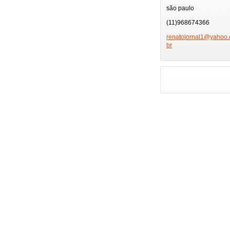
TV GLOBO
PÂ
são paulo
PRÊMIO MULTI SHO
(11)968674366
FEIRA DE HOTÉIS
renatojo
rnal1@ya
hoo.
br
PLAYBOY
FMC
FESTIVAL SERTANE
ENSAIOS CARNAVAL
GAROTA POKER FE
ENSAIO MOCIDADE
NIVER BETH GUZZO
NIVER EX-BBB
MUSAS DA COPA
GAROTA MODEL
HOMENAGEM ESPOR
MISS BRAZIL MODE
FESTA FAMOSOS