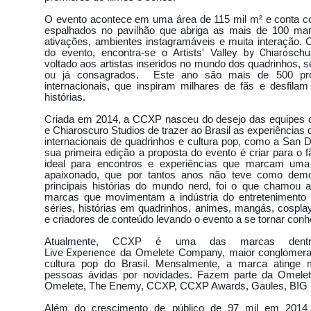
ÇÃO E DESTAQUE
PRÊMIO PERSONALIDADE DE DESTAQUE
BBB15
O evento acontece em uma área de 115 mil m² e conta 
VILA MARIA CARNAVAL
DEPOIMENTO DO DR REY NA PARAÍBA
SHEYLA
espalhados no pavilhão que abriga as mais de 100 m
ativações, ambientes instagramáveis e muita interação.
EEDOM CLUB
FEIJOADA DA FAMA
TURMA DO CHAVES
MARQUITO
do evento, encontra-se o Artists' Valley
by Chiaroschu
voltado aos artistas inseridos no mundo dos quadrinhos, 
FUTURO
REVISTA SEXY 23 ANOS
LOVE STORY E FESTA FÓRMULA 1
ou já consagrados. Este ano são mais de 500 profi
internacionais, que inspiram milhares de fãs e desfilam
HINHAS E GALINHADA
FESTIVAL YOUTUBERS COCA-COLA
BELAS DA N
histórias.
G FLORESCER
CÂMARA DE COMÉRCIO DE DESENVOLVIMENTO INTERNACIONAL
Criada em 2014, a CCXP nasceu do desejo das equipes d
E LUCIANO DVD FLORES EM VIDA
TOCHA OLÍMPICA NO IBIRAPUERA EM SÃO
e Chiaroscuro Studios de trazer ao Brasil as experiência
internacionais de quadrinhos e cultura pop, como a San
LUDMILA E LUAN SANTANA TOCHA OLÍMPICA
DIA DO DETETIVE
VAGAS
sua primeira edição a proposta do evento é criar para o f
ideal para encontros e experiências que marcam uma v
BITCOIN
#JUNTOSPARASEMPRE
MISSMISTERSÃOPAULO2017
apaixonado, que por tantos anos não teve como demo
principais histórias do mundo nerd, foi o que chamou 
ULO 2017 FINAL
LÁ FANTASIA
EXPONUTRITION 2016
STAR WARS 
marcas que movimentam a indústria do entretenimento n
séries, histórias em quadrinhos, animes, mangás, cospla
NOS
SALÃO DO AUTOMÓVEL INTERNACIONAL DE SÃO PAULO
RITA LE
e criadores de conteúdo levando o evento a se tornar con
SIL
EM REVISTA,BASTIDORES.
A 10 ANOS ATRÁS
BBB17
BIA
Atualmente, CCXP é uma das marcas dentr
Live
Experience
da
Omelete Company, maior conglomera
CONGRESSO NACIONAL DE MUAYTHAI
BAILE DO ABRAVA
cultura pop do Brasil.
Mensalmente, a marca atinge 
pessoas ávidas por novidades. Fazem parte da Omel
 CANTA WHITNEY HOUSTON
BLOCO GAMBIARRA COM TIAGO ABRAVANEL
Omelete, The Enemy, CCXP, CCXP Awards, Gaules, BIG 
PLAYS
BRUNA MARQUEZINE E KÉFERA
2º CARNAVAL GEEK TOYSHOW 
Além do crescimento de público de 97 mil em 2014