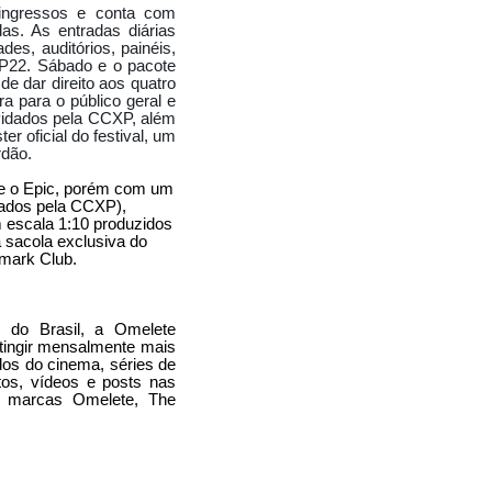
ingressos e conta com
as. As entradas diárias
ÃO 2017
es, auditórios, painéis,
XP22. Sábado e o pacote
E MODA
e dar direito aos quatro
ra para o público geral e
ANÇA CLIP
nvidados pela CCXP, além
r oficial do festival, um
 NO BAR NOÔ
ordão.
SHOW 2017
e o Epic, porém com um
dados pela CCXP),
 escala 1:10 produzidos
 sacola exclusiva do
ÇÃO & DESTAQUE
emark Club.
SEXY ROSANA MENEZES
ILEIRA
 do Brasil, a Omelete
 DO BATMAN
atingir mensalmente mais
os do cinema, séries de
AVALCANTI
tos, vídeos e posts nas
 marcas Omelete, The
AL TRAILER 2018
OM
XVIDEOS
A MÃE2
CINEMA