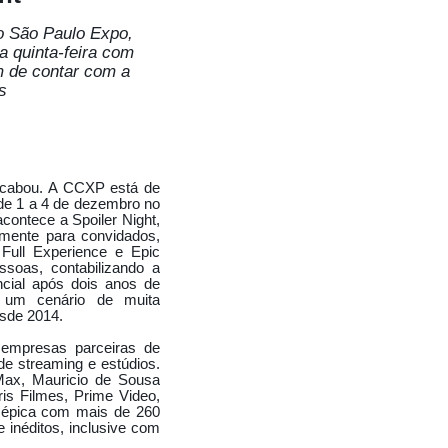
SFILE FEMMINISTA
o São Paulo Expo,
EXPOMUSIC
a quinta-feira com
FESTA DA FAZENDA
m de contar com a
s
X/FREIRE
GAROTA POKER
 DO CAMAROTE
 POKER
acabou. A CCXP está de
 de 1 a 4 de dezembro no
TA BBB
FESTA SPFW
contece a Spoiler Night,
amente para convidados,
OS EM EVENTO
 Full Experience e Epic
soas, contabilizando a
BELAS NO FUTEBOL
ncial após dois anos de
 um cenário de muita
O
COPA DO MUNDO
sde 2014.
AMADO
CLUB 33
 empresas parceiras de
de streaming e estúdios.
FAIR
 Max, Mauricio de Sousa
EDSON VERTI
is Filmes, Prime Video,
a épica com mais de 260
A SEM PRECONCEITO
 inéditos, inclusive com