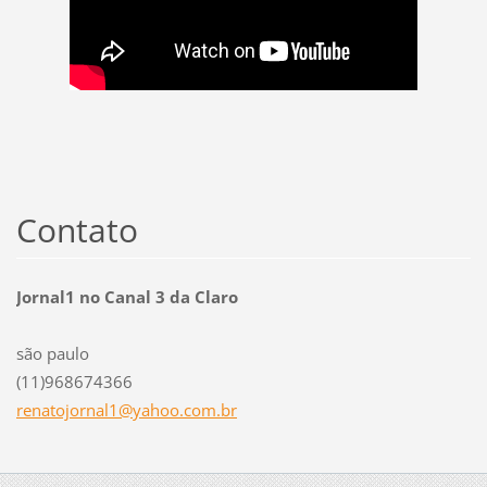
Contato
Jornal1 no Canal 3 da Claro
são paulo
(11)968674366
renatojo
rnal1@ya
hoo.com.
br