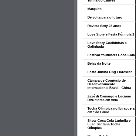
Turma do Chaves
Marquito
De volta para o futuro
Revista Sexy 23 anos
Love Story e Festa Fórmula 1
Love Story Coelhinhas e
Galinhada
Festival Youtubers Coca-Cola
Belas da Noite
Festa Junina Ong Florescer
Câmara de Comércio de
Desenvolvimento
Internacional Brasil - China
Zezé di Camargo e Luciano
DVD flores em vida
Tocha Olímpica no Ibirapuera
em São Paulo
Show Coca Cola Ludmila e
Luan Santana Tocha
Olímpica