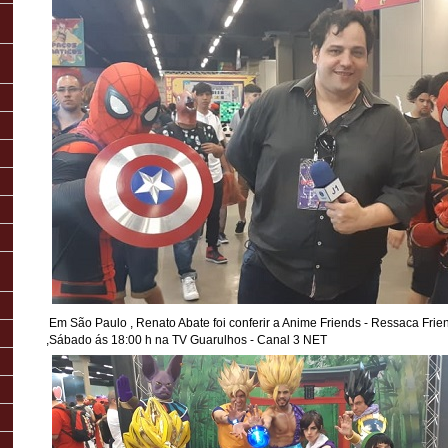
Em São Paulo , Renato Abate foi conferir a Anime Friends - Ressaca Frien
,Sábado ás 18:00 h na TV Guarulhos - Canal 3 NET