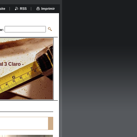
site
RSS
Imprimir
ar:
 3 Claro -