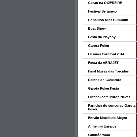
Cacau na OX/FREIRE
Festival Sertanejo
Concurso Miss Bumbum
Boat Show
Festa da Playboy
Garota Poker
Ensaios Carnaval 2014
Festa da ABRAJET
Final Musas das Torcidas
Rainha do Camarote
Garota Poker Festa
Futebol com Milton Neves
Participe do concurso Garota
Poker
Ensaio Mocidade Alegre
Anhembi Ensaios
Sambódromo