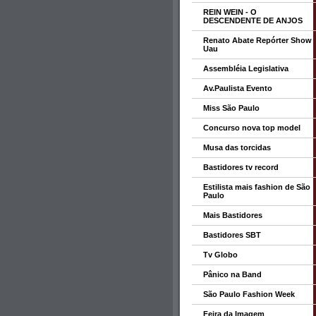
REIN WEIN - O
DESCENDENTE DE ANJOS
Renato Abate Repórter Show
Uau
Assembléia Legislativa
Av.Paulista Evento
Miss São Paulo
Concurso nova top model
Musa das torcidas
Bastidores tv record
Estilista mais fashion de São
Paulo
Mais Bastidores
Bastidores SBT
Tv Globo
Pânico na Band
São Paulo Fashion Week
Feira da Imagem