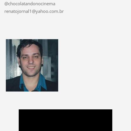
@chocolatandonocinema
renatojornal1@yahoo.com.br