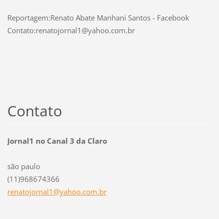
Reportagem:Renato Abate Manhani Santos - Facebook
Contato:renatojornal1@yahoo.com.br
Contato
Jornal1 no Canal 3 da Claro
são paulo
(11)968674366
renatojo
rnal1@ya
hoo.com.
br