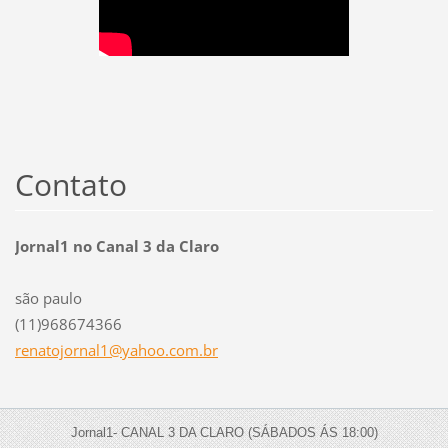
Contato
Jornal1 no Canal 3 da Claro
são paulo
(11)968674366
renatojo
rnal1@ya
hoo.com.
br
Jornal1- CANAL 3 DA CLARO (SÁBADOS ÁS 18:00)