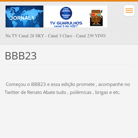
Na TV Canal 28 SKY - Canal 3 Claro - Canal 239 VIVO
BBB23
Começou o BBB23 e essa edição promete , acompanhe no
Twitter de Renato Abate tudo , polêmicas , brigas e etc.