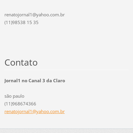
renatojornal1@yahoo.com.br
(11)98538 15 35
Contato
Jornal1 no Canal 3 da Claro
são paulo
(11)968674366
renatojo
rnal1@ya
hoo.com.
br