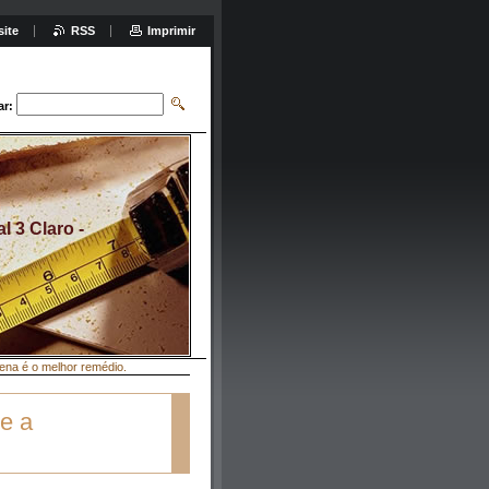
site
RSS
Imprimir
ar:
 3 Claro -
ena é o melhor remédio.
e a