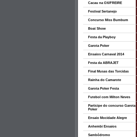
Cacau na OX/FREIRE
Festival Sertanejo
Concurso Miss Bumbum
Boat Show
Festa da Playboy
Garota Poker
Ensaios Carnaval 2014
Festa da ABRAJET
Final Musas das Torcidas
Rainha do Camarote
Garota Poker Festa
Futebol com Milton Neves
Participe do concurso Garota
Poker
Ensaio Mocidade Alegre
Anhembi Ensaios
Sambódromo