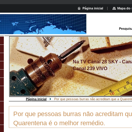
Página inicial
Mapa do 
Pesquis
Na TV Canal 28 SKY - Canal
Canal 239 VIVO
Página inicial
Por que pessoas burras não acreditam que a Quarent
Por que pessoas burras não acreditam qu
Quarentena é o melhor remédio.