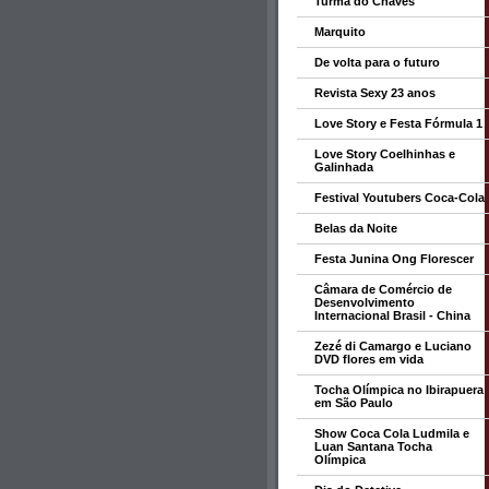
Turma do Chaves
Marquito
De volta para o futuro
Revista Sexy 23 anos
Love Story e Festa Fórmula 1
Love Story Coelhinhas e
Galinhada
Festival Youtubers Coca-Cola
Belas da Noite
Festa Junina Ong Florescer
Câmara de Comércio de
Desenvolvimento
Internacional Brasil - China
Zezé di Camargo e Luciano
DVD flores em vida
Tocha Olímpica no Ibirapuera
em São Paulo
Show Coca Cola Ludmila e
Luan Santana Tocha
Olímpica