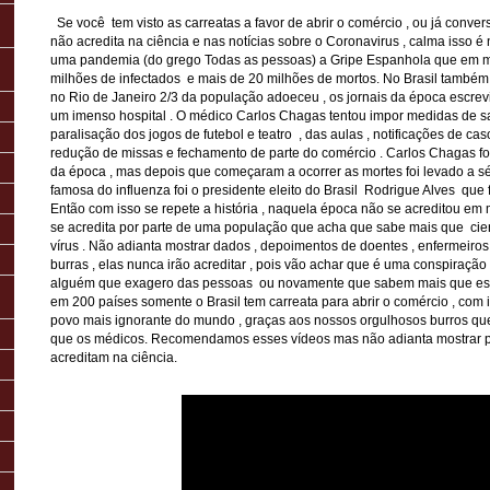
Se você tem visto as carreatas a favor de abrir o comércio , ou já con
não acredita na ciência e nas notícias sobre o Coronavirus , calma isso é
uma pandemia (do grego Todas as pessoas) a Gripe Espanhola que em m
milhões de infectados e mais de 20 milhões de mortos. No Brasil também n
no Rio de Janeiro 2/3 da população adoeceu , os jornais da época escrev
um imenso hospital . O médico Carlos Chagas tentou impor medidas de 
paralisação dos jogos de futebol e teatro , das aulas , notificações de cas
redução de missas e fechamento de parte do comércio . Carlos Chagas f
da época , mas depois que começaram a ocorrer as mortes foi levado a sé
famosa do influenza foi o presidente eleito do Brasil Rodrigue Alves que 
Então com isso se repete a história , naquela época não se acreditou e
se acredita por parte de uma população que acha que sabe mais que cien
vírus . Não adianta mostrar dados , depoimentos de doentes , enfermeiro
burras , elas nunca irão acreditar , pois vão achar que é uma conspiraçã
alguém que exagero das pessoas ou novamente que sabem mais que espe
em 200 países somente o Brasil tem carreata para abrir o comércio , com 
povo mais ignorante do mundo , graças aos nossos orgulhosos burros 
que os médicos. Recomendamos esses vídeos mas não adianta mostrar 
acreditam na ciência.