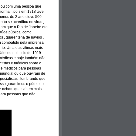
versou com uma pessoa que
 normal , pois em 1918 teve
enos de 2 anos teve 500
ão se acreditou no virus ,
iam que o Rio de Janeiro era
saúde pública como
os , quarentena de navios ,
oi combatido pela imprensa
rio. Uma das vitímas mais
faleceu no início de 1919.
m médicos e hoje também não
tistas e médicos sobre o
s e médicos para pessoas
o mundial ou que ouviram de
cialistas , lembrando que
isso garantimos o pódio do
que acham que sabem mais
para pessoas que não