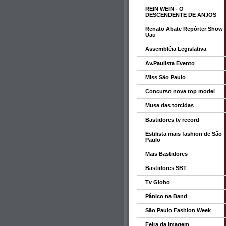
REIN WEIN - O
DESCENDENTE DE ANJOS
Renato Abate Repórter Show
Uau
Assembléia Legislativa
Av.Paulista Evento
Miss São Paulo
Concurso nova top model
Musa das torcidas
Bastidores tv record
Estilista mais fashion de São
Paulo
Mais Bastidores
Bastidores SBT
Tv Globo
Pânico na Band
São Paulo Fashion Week
Feira da Imagem