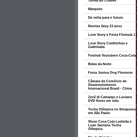
Turma do Chaves
Marquito
De volta para o futuro
Revista Sexy 23 anos
Love Story e Festa Fórmula 1
Love Story Coelhinhas e
Galinhada
Festival Youtubers Coca-Cola
Belas da Noite
Festa Junina Ong Florescer
Câmara de Comércio de
Desenvolvimento
Internacional Brasil - China
Zezé di Camargo e Luciano
DVD flores em vida
Tocha Olímpica no Ibirapuera
em São Paulo
Show Coca Cola Ludmila e
Luan Santana Tocha
Olímpica