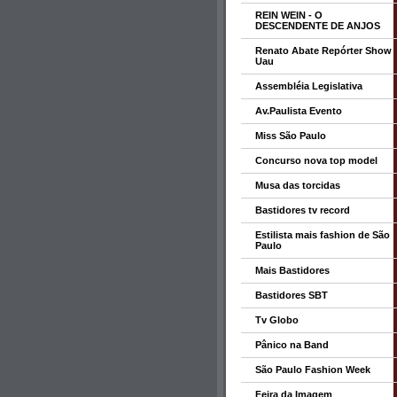
REIN WEIN - O
DESCENDENTE DE ANJOS
Renato Abate Repórter Show
Uau
Assembléia Legislativa
Av.Paulista Evento
Miss São Paulo
Concurso nova top model
Musa das torcidas
Bastidores tv record
Estilista mais fashion de São
Paulo
Mais Bastidores
Bastidores SBT
Tv Globo
Pânico na Band
São Paulo Fashion Week
Feira da Imagem