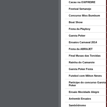
Cacau na OX/FREIRE
Festival Sertanejo
Concurso Miss Bumbum
Boat Show
Festa da Playboy
Garota Poker
Ensaios Carnaval 2014
Festa da ABRAJET
Final Musas das Torcidas
Rainha do Camarote
Garota Poker Festa
Futebol com Milton Neves
Participe do concurso Garota
Poker
Ensaio Mocidade Alegre
Anhembi Ensaios
Sambódromo