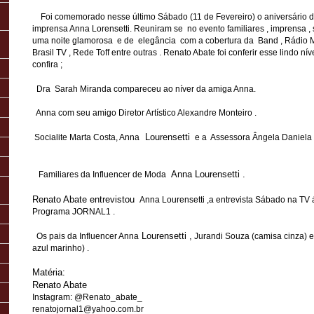
Foi comemorado nesse último Sábado (11 de Fevereiro) o aniversário da
imprensa Anna Lorensetti. Reuniram se no evento familiares , imprensa , s
uma noite glamorosa e de elegância com a cobertura da Band , Rádio Me
Brasil TV , Rede Toff entre outras . Renato Abate foi conferir esse lindo 
confira ;
Dra Sarah Miranda compareceu ao níver da amiga Anna.
Anna com seu amigo Diretor Artístico Alexandre Monteiro .
Lourensetti
Socialite Marta Costa, Anna
e a Assessora Ângela Daniela
Anna Lourensetti .
Familiares da Influencer de Moda
Renato Abate entrevistou
Anna Lourensetti ,a entrevista Sábado na TV
Programa JORNAL1 .
Lourensetti ,
Os pais da Influencer Anna
Jurandi Souza (camisa cinza) e
azul marinho) .
Matéria:
Renato Abate
Instagram: @Renato_abate_
renatojornal1@yahoo.com.br