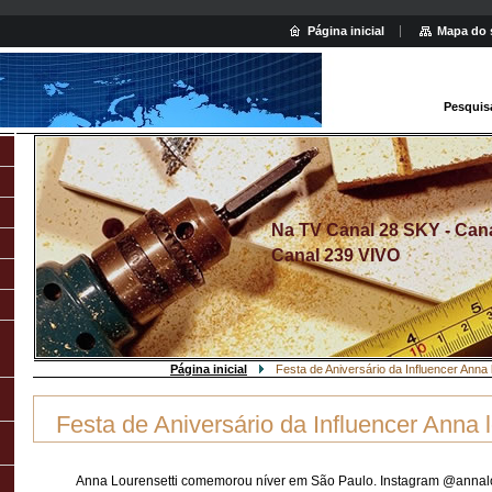
Página inicial
Mapa do 
Pesquis
Na TV Canal 28 SKY - Canal
Canal 239 VIVO
Página inicial
Festa de Aniversário da Influencer Anna 
Festa de Aniversário da Influencer Anna l
Anna Lourensetti comemorou níver em São Paulo. Instagram @annalo