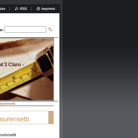
site
RSS
Imprimir
ar:
 3 Claro -
lourensetti
ourensetti
urensetti