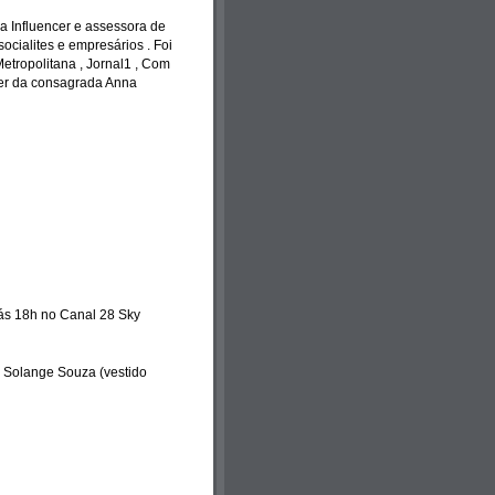
 Influencer e assessora de
ocialites e empresários . Foi
tropolitana , Jornal1 , Com
níver da consagrada Anna
 ás 18h no Canal 28 Sky
 Solange Souza (vestido