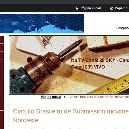
Página inicial
Mapa do 
Pesquis
Na TV Canal 28 SKY - Canal
Canal 239 VIVO
Página inicial
Circuito Brasileiro de Submission movimen
Circuito Brasileiro de Submission movime
Nordeste