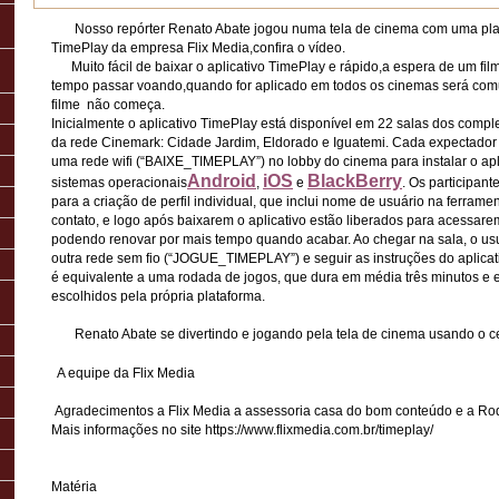
Nosso repórter Renato Abate jogou numa tela de cinema com uma plat
TimePlay da empresa Flix Media,confira o vídeo.
Muito fácil de baixar o aplicativo TimePlay e rápido,a espera de um film
tempo passar voando,quando for aplicado em todos os cinemas será com
filme não começa.
Inicialmente o aplicativo TimePlay está disponível em 22 salas dos comp
da rede Cinemark: Cidade Jardim, Eldorado e Iguatemi. Cada expectador
uma rede wifi (“BAIXE_TIMEPLAY”) no lobby do cinema para instalar o apli
Android
iOS
BlackBerry
sistemas operacionais
,
e
. Os participan
para a criação de perfil individual, que inclui nome de usuário na ferram
contato, e logo após baixarem o aplicativo estão liberados para acessare
podendo renovar por mais tempo quando acabar. Ao chegar na sala, o usu
outra rede sem fio (“JOGUE_TIMEPLAY”) e seguir as instruções do aplica
é equivalente a uma rodada de jogos, que dura em média três minutos e e
escolhidos pela própria plataforma.
Renato Abate se divertindo e jogando pela tela de cinema usando o ce
A equipe da Flix Media
Agradecimentos a Flix Media a assessoria casa do bom conteúdo e a Ro
Mais informações no site https://www.flixmedia.com.br/timeplay/
Matéria