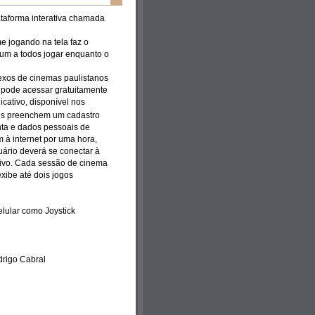
aforma interativa chamada
e jogando na tela faz o
um a todos jogar enquanto o
lexos de cinemas paulistanos
 pode acessar gratuitamente
cativo, disponível nos
tes preenchem um cadastro
enta e dados pessoais de
m à internet por uma hora,
ário deverá se conectar à
tivo. Cada sessão de cinema
xibe até dois jogos
lular como Joystick
drigo Cabral