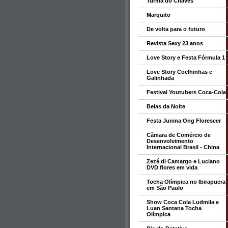
Turma do Chaves
Marquito
De volta para o futuro
Revista Sexy 23 anos
Love Story e Festa Fórmula 1
Love Story Coelhinhas e
Galinhada
Festival Youtubers Coca-Cola
Belas da Noite
Festa Junina Ong Florescer
Câmara de Comércio de
Desenvolvimento
Internacional Brasil - China
Zezé di Camargo e Luciano
DVD flores em vida
Tocha Olímpica no Ibirapuera
em São Paulo
Show Coca Cola Ludmila e
Luan Santana Tocha
Olímpica