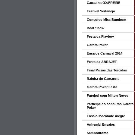
Cacau na OX/FREIRE
Festival Sertanejo
Concurso Miss Bumbum
Boat Show
Festa da Playboy
Garota Poker
Ensaios Carnaval 2014
Festa da ABRAJET
Final Musas das Torcidas
Rainha do Camarote
Garota Poker Festa
Futebol com Milton Neves
Participe do concurso Garota
Poker
Ensaio Mocidade Alegre
Anhembi Ensaios
Sambódromo