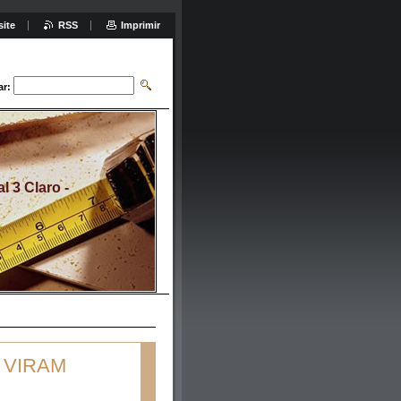
site
RSS
Imprimir
ar:
 3 Claro -
 VIRAM