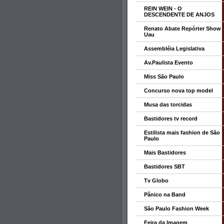
REIN WEIN - O
DESCENDENTE DE ANJOS
Renato Abate Repórter Show
Uau
Assembléia Legislativa
Av.Paulista Evento
Miss São Paulo
Concurso nova top model
Musa das torcidas
Bastidores tv record
Estilista mais fashion de São
Paulo
Mais Bastidores
Bastidores SBT
Tv Globo
Pânico na Band
São Paulo Fashion Week
Feira da Imagem