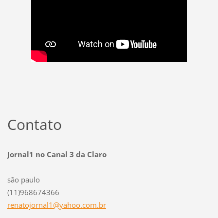
Contato
Jornal1 no Canal 3 da Claro
são paulo
(11)968674366
renatojo
rnal1@ya
hoo.com.
br