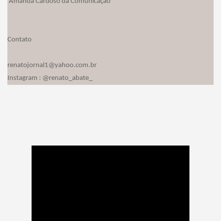
Amanda Cardoso da Comunicação
Contato
renatojornal1@yahoo.com.br
Instagram : @renato_abate_