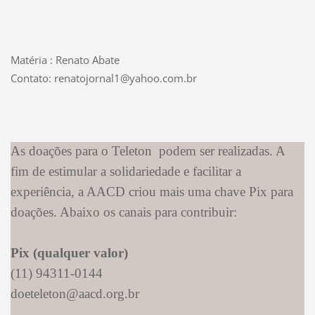
Matéria : Renato Abate
Contato: renatojornal1@yahoo.com.br
As doações para o Teleton podem ser realizadas. A
fim de estimular a solidariedade e facilitar a
experiência, a AACD criou mais uma chave Pix para
doações. Abaixo os canais para contribuir:
Pix (qualquer valor)
(11) 94311-0144
doeteleton@aacd.org.br