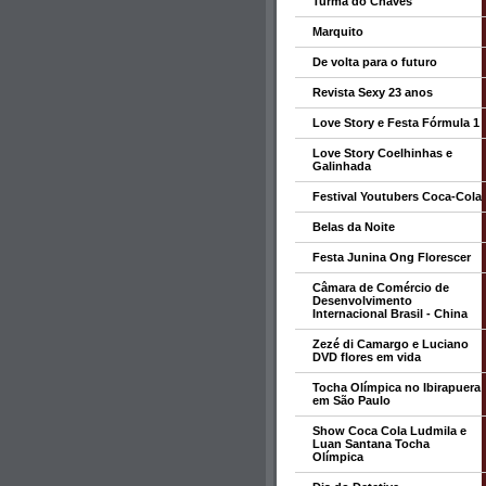
Turma do Chaves
Marquito
De volta para o futuro
Revista Sexy 23 anos
Love Story e Festa Fórmula 1
Love Story Coelhinhas e
Galinhada
Festival Youtubers Coca-Cola
Belas da Noite
Festa Junina Ong Florescer
Câmara de Comércio de
Desenvolvimento
Internacional Brasil - China
Zezé di Camargo e Luciano
DVD flores em vida
Tocha Olímpica no Ibirapuera
em São Paulo
Show Coca Cola Ludmila e
Luan Santana Tocha
Olímpica