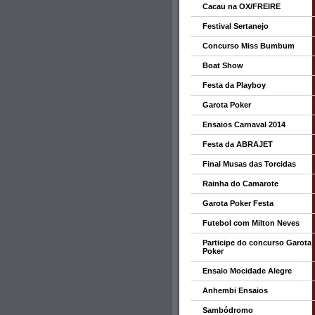
Cacau na OX/FREIRE
Festival Sertanejo
Concurso Miss Bumbum
Boat Show
Festa da Playboy
Garota Poker
Ensaios Carnaval 2014
Festa da ABRAJET
Final Musas das Torcidas
Rainha do Camarote
Garota Poker Festa
Futebol com Milton Neves
Participe do concurso Garota
Poker
Ensaio Mocidade Alegre
Anhembi Ensaios
Sambódromo