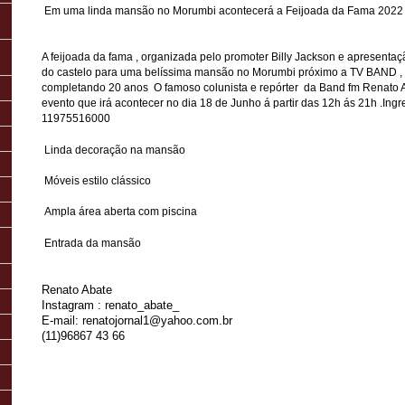
Em uma linda mansão no Morumbi acontecerá a Feijoada da Fama 2022
A feijoada da fama , organizada pelo promoter Billy Jackson e apresenta
do castelo para uma belíssima mansão no Morumbi próximo a TV BAND ,
completando 20 anos O famoso colunista e repórter da Band fm Renato A
evento que irá acontecer no dia 18 de Junho á partir das 12h ás 21h .Ing
11975516000
Linda decoração na mansão
Móveis estilo clássico
Ampla área aberta com piscina
Entrada da mansão
Renato Abate
Instagram : renato_abate_
E-mail: renatojornal1@yahoo.com.br
(11)96867 43 66