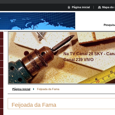
Página inicial
Mapa do 
Pesquis
Na TV Canal 28 SKY - Canal
Canal 239 VIVO
Página inicial
Feijoada da Fama
Feijoada da Fama