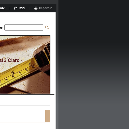
site
RSS
Imprimir
ar:
 3 Claro -