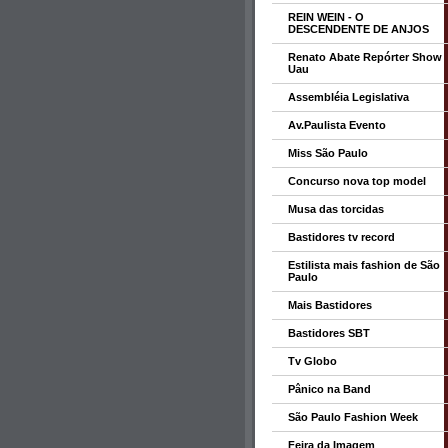
REIN WEIN - O
DESCENDENTE DE ANJOS
Renato Abate Repórter Show
Uau
Assembléia Legislativa
Av.Paulista Evento
Miss São Paulo
Concurso nova top model
Musa das torcidas
Bastidores tv record
Estilista mais fashion de São
Paulo
Mais Bastidores
Bastidores SBT
Tv Globo
Pânico na Band
São Paulo Fashion Week
Feira da Imagem