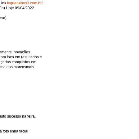
SFILE FEMMINISTA
 Link
tvguarulhos3.com.br/
8h).Hoje 09/04/2022.
EXPOMUSIC
nsa)
FESTA DA FAZENDA
X/FREIRE
GAROTA POKER
 DO CAMAROTE
mente inovações
 POKER
Com foco em resultados e
nçadas conquistas em
TA BBB
FESTA SPFW
. Uma das marcasmais
OS EM EVENTO
BELAS NO FUTEBOL
O
COPA DO MUNDO
AMADO
CLUB 33
FAIR
ito sucesso na feira.
EDSON VERTI
oto linha facial
A SEM PRECONCEITO