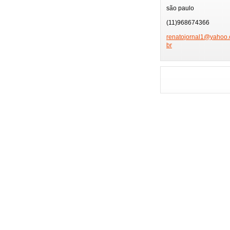
TV GLOBO
PÂ
são paulo
PRÊMIO MULTI SHO
(11)968674366
FEIRA DE HOTÉIS
renatojo
rnal1@ya
hoo.
br
PLAYBOY
FMC
FESTIVAL SERTANE
ENSAIOS CARNAVAL
GAROTA POKER FE
ENSAIO MOCIDADE
NIVER BETH GUZZO
NIVER EX-BBB
MUSAS DA COPA
GAROTA MODEL
HOMENAGEM ESPOR
MISS BRAZIL MODE
FESTA FAMOSOS