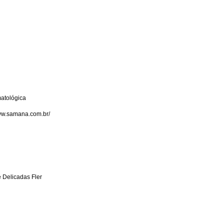
PLAYBOY FESTA
 MELL
OITE
 BRASIL - CHINA
 PAULO
atológica
 DE EMPREGO
www.samana.com.br/
RUN 2016
E LANÇA LIVRO
NKA CABRAL REVISTA SEXY
 Delicadas Fler
E YOUTUBERS