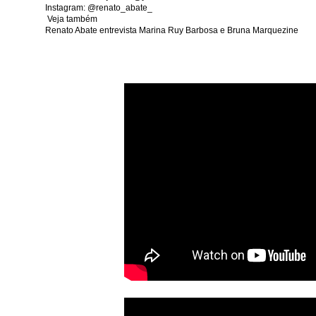
SILEIRADESUBMISSION
BLOCO CATUABA A FESTA
TOYSHOW
F
Instagram: @renato_abate_
Veja também
A FERA
SPFWN43
CIRCUITO BRASILEIRO DE SUBMISSION MOVIMENTA 
Renato Abate entrevista Marina Ruy Barbosa e Bruna Marquezine
 E VALENTINA EM EVENTO.
LANÇAMENTO COM FAMOSOS
TROFÉU IMP
W EM SÃO PAULO
ANITTA NA AV.PAULISTA
CRÍTICA VELOZES E FURIOSO
AIS E RUAN SILVA
WANESSA CAMARGO LANÇA SING
MARINA RUY BA
LEÇÃO COM FAMOSAS
INAUGURAÇÃO KINGS COM YOUTUBERS E FAMOSOS.
LETIVA EM SÃO PAULO
LANÇAMENTO NA BO BÔ COM FAMOSAS.
THA
 TOY SHOW
PIRATAS DO CARIBE ESTRÉIA DIA 25 DE MAIO
EXPOMEAT
RQUE VIROU ATRIZ
IRMÃS GALVÃO LANÇAM DOCUMENTÁRIO
ABIO PORCHAT
LIMELIGHT-DEJA VU
PIRATAS DO CARIBE - A VINGANÇ
IEL NASCIMENTO-BARBIXAS
TEEN FESTIVAL COM 40 MILHÕES DE SEGUIDO
 - A VINGANÇA DE SALAZAR - CRÍTICA OFICIAL
FESTA LIMELIGHT
FES
A
FESTA CELEBRATE NA MANSÃO
FILHOS DE BACH
SABRINA SAT
ROSAS DE OURO LANÇA SAMBA ENREDO 2017
TOY SHOW - SPIDER MAN E 
ILME
SHOW DE TOQUINHO E VERÔNICA FERRIANI