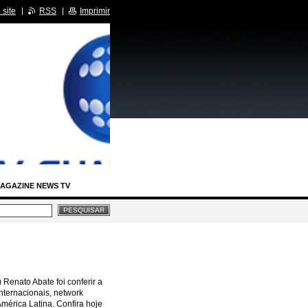
site
RSS
Imprimir
AGAZINE NEWS TV
IA LEGISLATIVA
RCIDAS
enato Abate foi conferir a
BASTIDORES SBT
nternacionais, network
América Latina. Confira hoje