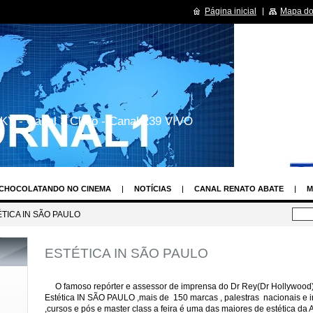
Página inicial
Mapa do 
KY - Canal 3 Claro - Canal 239 VIVO
CHOCOLATANDO NO CINEMA
NOTÍCIAS
CANAL RENATO ABATE
M
LAY
OS TIMES DE FUTEBOL MAIS VALIOSOS DO BRASIL E DO MUNDO
TICA IN SÃO PAULO
PROGRMAS DE TV
CURISIODADES SOBRE SUAS SÉRIES DE TV
HUMOR
ESTÉTICA IN SÃO PAULO
CENDENTE DE ANJOS
RENATO ABATE REPÓRTER SHOW UAU
ASSEMBLÉ
TO
MISS SÃO PAULO
CONCURSO NOVA TOP MODEL
MUSA DAS TO
O famoso repórter e assessor de imprensa do Dr Rey(Dr Hollywood) R
ECORD
ESTILISTA MAIS FASHION DE SÃO PAULO
MAIS BASTIDORES
Estética IN SÃO PAULO ,mais de 150 marcas , palestras nacionais e i
,cursos e pós e master class a feira é uma das maiores de estética da 