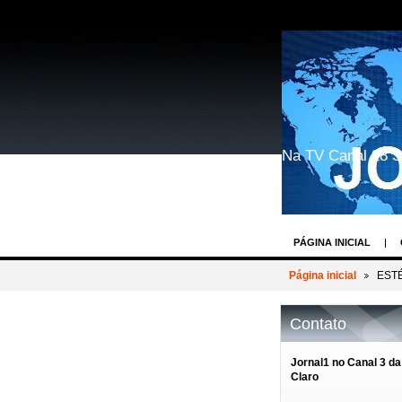
Na TV Canal 28 S
PÁGINA INICIAL
GEEK WORLD COSP
Página inicial
ESTÉ
BASTIDORES DOS 
Contato
REIN WEIN - O DES
AV.PAULISTA EVEN
Jornal1 no Canal 3 da
Claro
BASTIDORES TV R