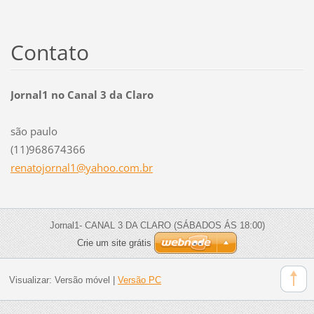
Contato
Jornal1 no Canal 3 da Claro
são paulo
(11)968674366
renatojo
rnal1@ya
hoo.com.
br
Jornal1- CANAL 3 DA CLARO (SÁBADOS ÁS 18:00)
Crie um site grátis
Visualizar:
Versão móvel
|
Versão PC