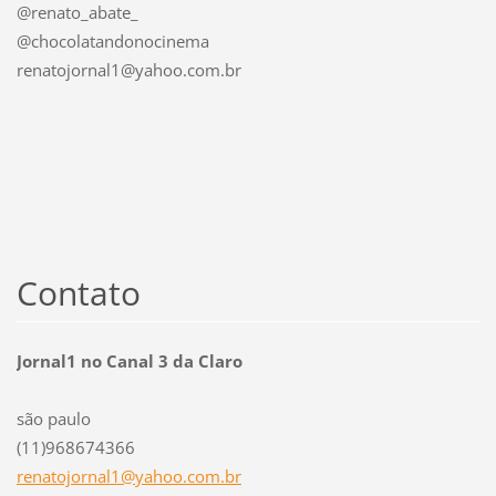
@renato_abate_
@chocolatandonocinema
renatojornal1@yahoo.com.br
Contato
Jornal1 no Canal 3 da Claro
são paulo
(11)968674366
renatojo
rnal1@ya
hoo.com.
br