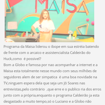
Programa da Maisa liderou o ibope em sua estréia batendo
de frente com o arcaico e assistencialista Caldeirão do
Huck,como é possivel?
Bom a Globo e famosa por nao acompanhar a internet e a
Maisa esta totalmente nesse mundo com seus milh
õ
es de
seguidores alem de ser simpatica é uma boa novidade na
TV,ninguem espera dela que seja um
Jô Soares
nas
entrevistas,pelo
c
ontrário
,que erre e o publico ria dos erros
junto com a p
rópria
,enquanto o programa Caldeirão ja esta
desgastado a muito tempo,s
ó
o Luciano e a Globo n
ã
o