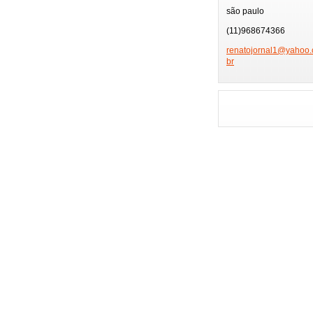
TV GLOBO
PÂ
são paulo
PRÊMIO MULTI SHO
(11)968674366
FEIRA DE HOTÉIS
renatojo
rnal1@ya
hoo.
br
PLAYBOY
FMC
FESTIVAL SERTANE
ENSAIOS CARNAVAL
GAROTA POKER FE
ENSAIO MOCIDADE
NIVER BETH GUZZO
NIVER EX-BBB
MUSAS DA COPA
GAROTA MODEL
HOMENAGEM ESPOR
MISS BRAZIL MODE
FESTA FAMOSOS