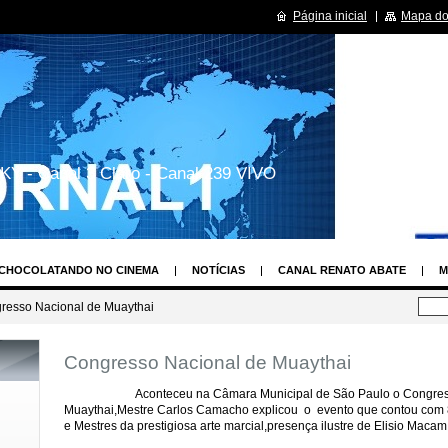
Página inicial
Mapa do 
KY - Canal 3 Claro - Canal 239 VIVO
CHOCOLATANDO NO CINEMA
NOTÍCIAS
CANAL RENATO ABATE
M
LAY
OS TIMES DE FUTEBOL MAIS VALIOSOS DO BRASIL E DO MUNDO
resso Nacional de Muaythai
PROGRMAS DE TV
CURISIODADES SOBRE SUAS SÉRIES DE TV
HUMOR
Congresso Nacional de Muaythai
CENDENTE DE ANJOS
RENATO ABATE REPÓRTER SHOW UAU
ASSEMBLÉ
TO
MISS SÃO PAULO
CONCURSO NOVA TOP MODEL
MUSA DAS TO
Aconteceu na Câmara Municipal de São Paulo o Congresso
Muaythai,Mestre Carlos Camacho explicou o evento que contou com 
ECORD
ESTILISTA MAIS FASHION DE SÃO PAULO
MAIS BASTIDORES
e Mestres da prestigiosa arte marcial,presença ilustre de Elisio Macam ,