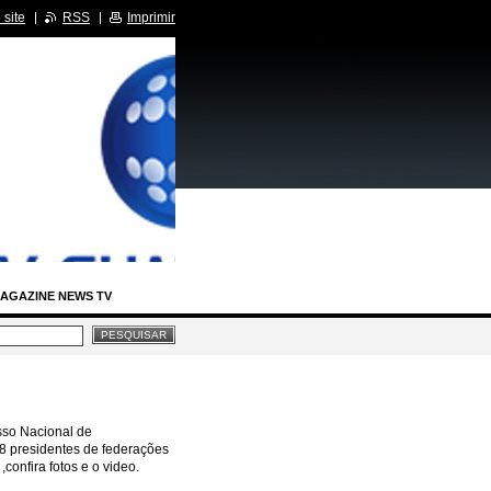
site
RSS
Imprimir
AGAZINE NEWS TV
IA LEGISLATIVA
RCIDAS
 Nacional de
8 presidentes de federações
BASTIDORES SBT
confira fotos e o video.