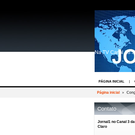
Na TV Canal 28 S
PÁGINA INICIAL
GEEK WORLD COSP
Página inicial
Cong
BASTIDORES DOS 
Contato
REIN WEIN - O DES
AV.PAULISTA EVEN
Jornal1 no Canal 3 da
Claro
BASTIDORES TV R