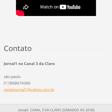
Contato
Jornal1 no Canal 3 da Claro
são paulo
(11)968674366
renatojo
rnal1@ya
hoo.com.
br
Jornal1- CANAL 3 DA CLARO (SÁBADOS ÁS 18:00)