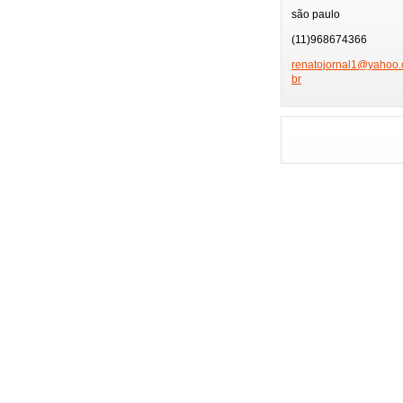
TV GLOBO
PÂ
são paulo
PRÊMIO MULTI SHO
(11)968674366
FEIRA DE HOTÉIS
renatojo
rnal1@ya
hoo.
br
PLAYBOY
FMC
FESTIVAL SERTANE
ENSAIOS CARNAVAL
GAROTA POKER FE
ENSAIO MOCIDADE
NIVER BETH GUZZO
NIVER EX-BBB
MUSAS DA COPA
GAROTA MODEL
HOMENAGEM ESPOR
MISS BRAZIL MODE
FESTA FAMOSOS