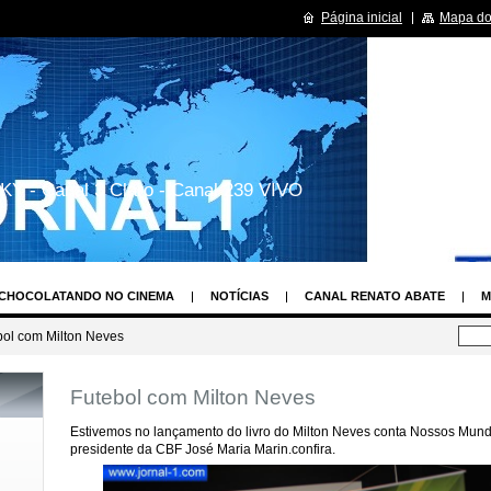
Página inicial
Mapa do 
KY - Canal 3 Claro - Canal 239 VIVO
CHOCOLATANDO NO CINEMA
NOTÍCIAS
CANAL RENATO ABATE
M
LAY
OS TIMES DE FUTEBOL MAIS VALIOSOS DO BRASIL E DO MUNDO
bol com Milton Neves
PROGRMAS DE TV
CURISIODADES SOBRE SUAS SÉRIES DE TV
HUMOR
Futebol com Milton Neves
CENDENTE DE ANJOS
RENATO ABATE REPÓRTER SHOW UAU
ASSEMBLÉ
TO
MISS SÃO PAULO
CONCURSO NOVA TOP MODEL
MUSA DAS TO
Estivemos no lançamento do livro do Milton Neves conta Nossos Mund
presidente da CBF José Maria Marin.confira.
ECORD
ESTILISTA MAIS FASHION DE SÃO PAULO
MAIS BASTIDORES