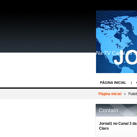
Na TV Canal 28 S
PÁGINA INICIAL
GEEK WORLD COSP
Página inicial
Fute
BASTIDORES DOS 
Contato
REIN WEIN - O DES
AV.PAULISTA EVEN
Jornal1 no Canal 3 da
Claro
BASTIDORES TV R