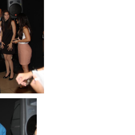
SFILE FEMMINISTA
EXPOMUSIC
FESTA DA FAZENDA
X/FREIRE
GAROTA POKER
 DO CAMAROTE
 POKER
TA BBB
FESTA SPFW
OS EM EVENTO
BELAS NO FUTEBOL
O
COPA DO MUNDO
AMADO
CLUB 33
FAIR
EDSON VERTI
A SEM PRECONCEITO