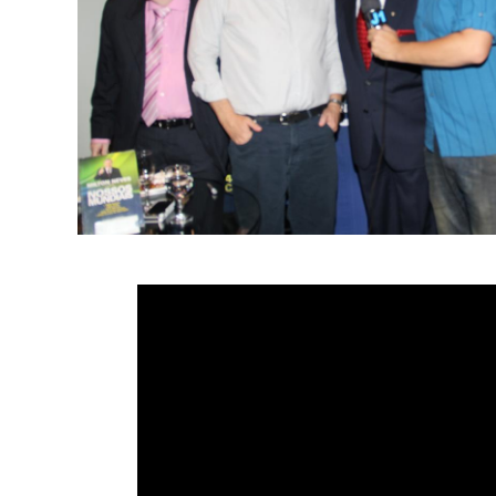
ÇÃO E DESTAQUE
PRÊMIO PERSONALIDADE DE DESTAQUE
BBB15
VILA MARIA CARNAVAL
DEPOIMENTO DO DR REY NA PARAÍBA
SHEYLA
EEDOM CLUB
FEIJOADA DA FAMA
TURMA DO CHAVES
MARQUITO
FUTURO
REVISTA SEXY 23 ANOS
LOVE STORY E FESTA FÓRMULA 1
HINHAS E GALINHADA
FESTIVAL YOUTUBERS COCA-COLA
BELAS DA N
G FLORESCER
CÂMARA DE COMÉRCIO DE DESENVOLVIMENTO INTERNACIONAL
E LUCIANO DVD FLORES EM VIDA
TOCHA OLÍMPICA NO IBIRAPUERA EM SÃO
LUDMILA E LUAN SANTANA TOCHA OLÍMPICA
DIA DO DETETIVE
VAGAS
BITCOIN
#JUNTOSPARASEMPRE
MISSMISTERSÃOPAULO2017
ULO 2017 FINAL
LÁ FANTASIA
EXPONUTRITION 2016
STAR WARS 
NOS
SALÃO DO AUTOMÓVEL INTERNACIONAL DE SÃO PAULO
RITA LE
SIL
EM REVISTA,BASTIDORES.
A 10 ANOS ATRÁS
BBB17
BIA
CONGRESSO NACIONAL DE MUAYTHAI
BAILE DO ABRAVA
 CANTA WHITNEY HOUSTON
BLOCO GAMBIARRA COM TIAGO ABRAVANEL
PLAYS
BRUNA MARQUEZINE E KÉFERA
2º CARNAVAL GEEK TOYSHOW 