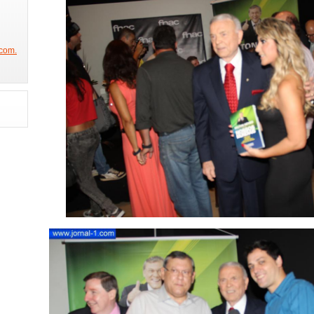
NICO NA BAND
SÃO PAULO FASHION WEEK
FEIRA DA IMAGEM
DE
W
BEAUTY FAIR
PORTA DOS FUNDOS
ESTAMOS NA GLOBO
PROGRAMA DO JÔ
PREMIAÇÃO CREDICARD HALL
PRÊMIO JOVEM
com.
REVISTA SEX
PRÊMIO DAS GRANDES MARCAS(ABT)
CACAU NA O
JO
CONCURSO MISS BUMBUM
BOAT SHOW
FESTA DA PLAYBOY
 2014
FESTA DA ABRAJET
FINAL MUSAS DAS TORCIDAS
RAINHA
STA
FUTEBOL COM MILTON NEVES
PARTICIPE DO CONCURSO GAROTA
 ALEGRE
ANHEMBI ENSAIOS
SAMBÓDROMO
SPFW 2014
FES
HAIR BRASIL
HOMEM E MULHER DO ANO
EXPOVINIS
FAMOS
GAROTO E GAROTA FITNESS
CLÍNICA DR REY
SHOW JORGE ARAGÃO
CONCURSO FELINAS
FEIJOADA DA FAMA
GAROTA POKER SELEÇÃ
MISS SÃO PAULO 2014
GISELE BUNDCHEN COLEÇÃO
O TIME MAIS 
TIVA
BIENAL DO LIVRO
REUNIÃO COM DR HOLLYWOOD
BEAUTY 
L
CONCURSO MISS MODEL BRAZIL
ELENCO DA NOVELA IMPÉRIO
EXPONOIVAS
ESPAÇO COMO ASSIM
PLAYBOY MENDIGATA
MOD