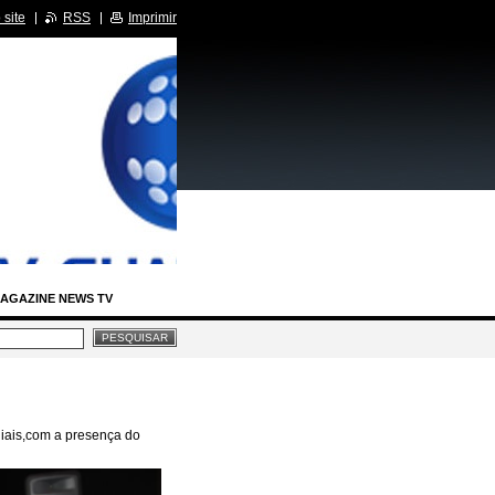
site
RSS
Imprimir
AGAZINE NEWS TV
IA LEGISLATIVA
RCIDAS
iais,com a presença do
BASTIDORES SBT