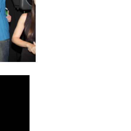
PLAYBOY FESTA
 MELL
OITE
 BRASIL - CHINA
 PAULO
 DE EMPREGO
RUN 2016
E LANÇA LIVRO
NKA CABRAL REVISTA SEXY
E YOUTUBERS