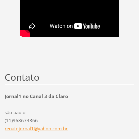
Contato
Jornal1 no Canal 3 da Claro
são paulo
(11)968674366
renatojo
rnal1@ya
hoo.com.
br