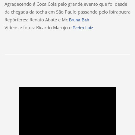
Agradecendo á Coca Cola pelo grande evento que foi desde
da chegada da tocha em São Paulo passando pelo Ibirapuera
Repórteres: Renato Abate e Mc
Bruna Bah
Vídeos e fotos: Ricardo Marujo e
Pedro Luiz