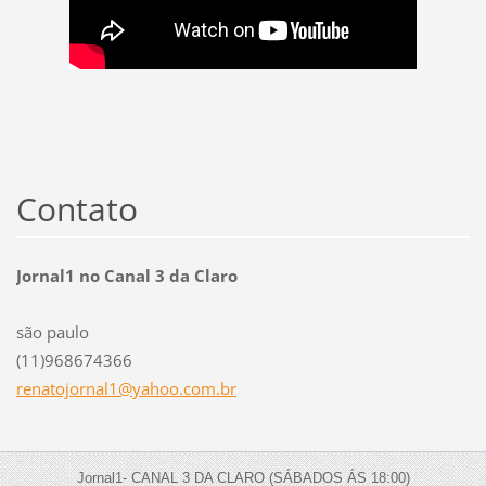
Contato
Jornal1 no Canal 3 da Claro
são paulo
(11)968674366
renatojo
rnal1@ya
hoo.com.
br
Jornal1- CANAL 3 DA CLARO (SÁBADOS ÁS 18:00)