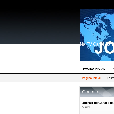
Na TV Canal 28 S
PÁGINA INICIAL
GEEK WORLD COSP
Página inicial
Fest
BASTIDORES DOS 
Contato
REIN WEIN - O DES
AV.PAULISTA EVEN
Jornal1 no Canal 3 da
Claro
BASTIDORES TV R