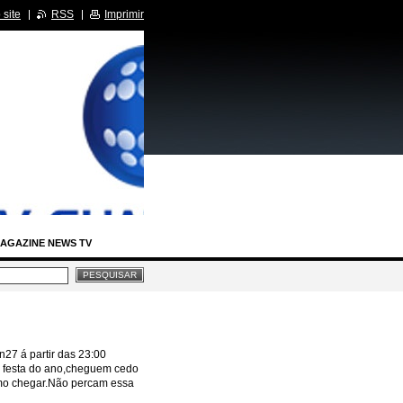
site
RSS
Imprimir
AGAZINE NEWS TV
IA LEGISLATIVA
RCIDAS
27 á partir das 23:00
a festa do ano,cheguem cedo
BASTIDORES SBT
como chegar.Não percam essa