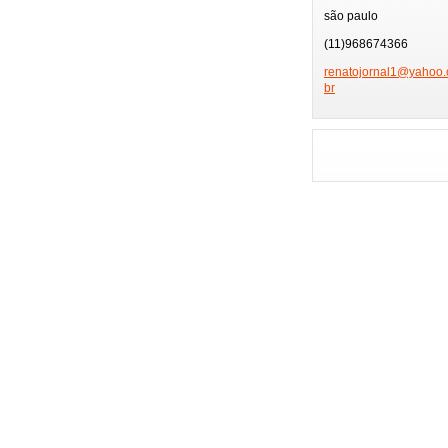
TV GLOBO
PÂ
são paulo
PRÊMIO MULTI SHO
(11)968674366
FEIRA DE HOTÉIS
renatojo
rnal1@ya
hoo.
br
PLAYBOY
FMC
FESTIVAL SERTANE
ENSAIOS CARNAVAL
GAROTA POKER FE
ENSAIO MOCIDADE
NIVER BETH GUZZO
NIVER EX-BBB
MUSAS DA COPA
GAROTA MODEL
HOMENAGEM ESPOR
MISS BRAZIL MODE
FESTA FAMOSOS