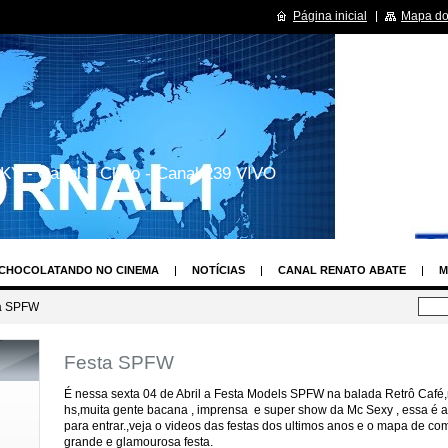
Página inicial
Mapa do 
KY - Canal 3 Claro - Canal 239 VIVO
CHOCOLATANDO NO CINEMA
NOTÍCIAS
CANAL RENATO ABATE
M
LAY
OS TIMES DE FUTEBOL MAIS VALIOSOS DO BRASIL E DO MUNDO
a SPFW
PROGRMAS DE TV
CURISIODADES SOBRE SUAS SÉRIES DE TV
HUMOR
Festa SPFW
CENDENTE DE ANJOS
RENATO ABATE REPÓRTER SHOW UAU
ASSEMBLÉ
TO
MISS SÃO PAULO
CONCURSO NOVA TOP MODEL
MUSA DAS TO
É nessa sexta 04 de Abril a Festa Models SPFW na balada Retrô Café,n
hs,muita gente bacana , imprensa e super show da Mc Sexy , essa é 
ECORD
ESTILISTA MAIS FASHION DE SÃO PAULO
MAIS BASTIDORES
para entrar.,veja o videos das festas dos ultimos anos e o mapa de 
grande e glamourosa festa.