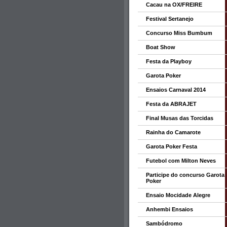
Cacau na OX/FREIRE
Festival Sertanejo
Concurso Miss Bumbum
Boat Show
Festa da Playboy
Garota Poker
Ensaios Carnaval 2014
Festa da ABRAJET
Final Musas das Torcidas
Rainha do Camarote
Garota Poker Festa
Futebol com Milton Neves
Participe do concurso Garota
Poker
Ensaio Mocidade Alegre
Anhembi Ensaios
Sambódromo