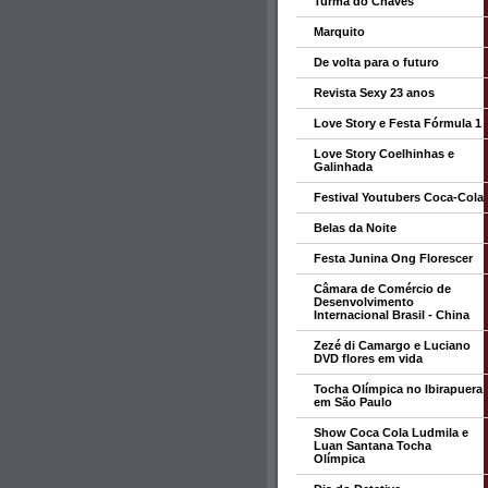
Turma do Chaves
Marquito
De volta para o futuro
Revista Sexy 23 anos
Love Story e Festa Fórmula 1
Love Story Coelhinhas e
Galinhada
Festival Youtubers Coca-Cola
Belas da Noite
Festa Junina Ong Florescer
Câmara de Comércio de
Desenvolvimento
Internacional Brasil - China
Zezé di Camargo e Luciano
DVD flores em vida
Tocha Olímpica no Ibirapuera
em São Paulo
Show Coca Cola Ludmila e
Luan Santana Tocha
Olímpica