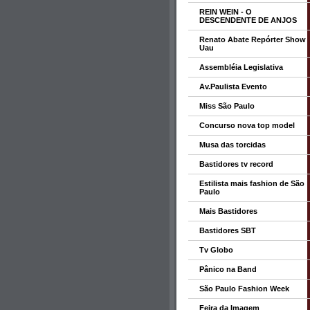
REIN WEIN - O
DESCENDENTE DE ANJOS
Renato Abate Repórter Show
Uau
Assembléia Legislativa
Av.Paulista Evento
Miss São Paulo
Concurso nova top model
Musa das torcidas
Bastidores tv record
Estilista mais fashion de São
Paulo
Mais Bastidores
Bastidores SBT
Tv Globo
Pânico na Band
São Paulo Fashion Week
Feira da Imagem