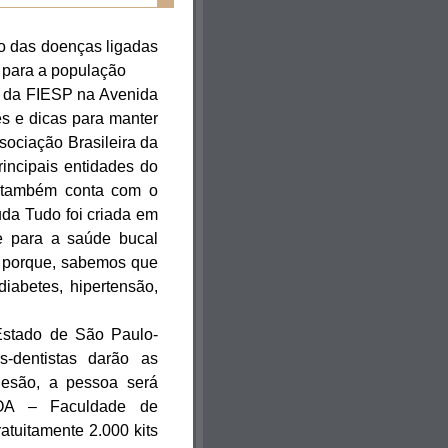
o das doenças ligadas
o para a população
a da FIESP na Avenida
es e dicas para manter
sociação Brasileira da
rincipais entidades do
 também conta com o
da Tudo foi criada em
de para a saúde bucal
 porque, sabemos que
iabetes, hipertensão,
Estado de São Paulo-
s-dentistas darão as
lesão, a pessoa será
AOA – Faculdade de
atuitamente 2.000 kits