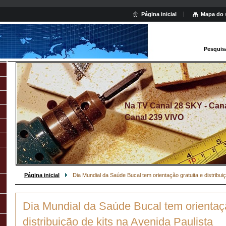
Página inicial
Mapa do 
Pesquis
Na TV Canal 28 SKY - Canal
Canal 239 VIVO
Página inicial
Dia Mundial da Saúde Bucal tem orientação gratuita e distribuiç
Dia Mundial da Saúde Bucal tem orientaçã
distribuição de kits na Avenida Paulista