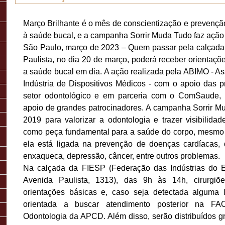
Março Brilhante é o mês de conscientização e prevençã
à saúde bucal, e a campanha Sorrir Muda Tudo faz açã
São Paulo, março de 2023 – Quem passar pela calçad
Paulista, no dia 20 de março, poderá receber orientaçõ
a saúde bucal em dia. A ação realizada pela ABIMO - As
Indústria de Dispositivos Médicos - com o apoio das p
setor odontológico e em parceria com o ComSaude,
apoio de grandes patrocinadores. A campanha Sorrir Mu
2019 para valorizar a odontologia e trazer visibilida
como peça fundamental para a saúde do corpo, mesmo
ela está ligada na prevenção de doenças cardíacas, d
enxaqueca, depressão, câncer, entre outros problemas.
Na calçada da FIESP (Federação das Indústrias do 
Avenida Paulista, 1313), das 9h às 14h, cirurgiõe
orientações básicas e, caso seja detectada alguma 
orientada a buscar atendimento posterior na F
Odontologia da APCD. Além disso, serão distribuídos gr