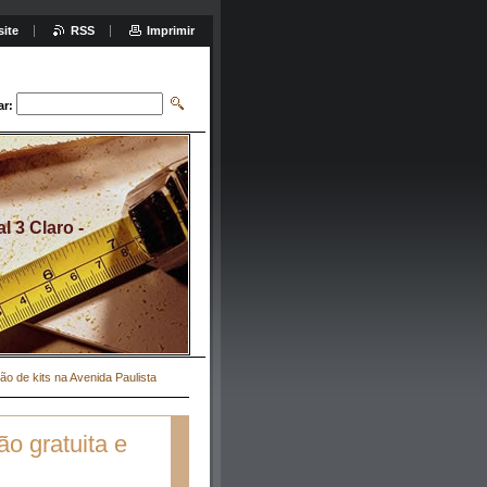
site
RSS
Imprimir
ar:
 3 Claro -
ão de kits na Avenida Paulista
o gratuita e