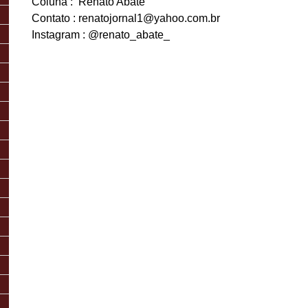
Coluna : Renato Abate
Contato : renatojornal1@yahoo.com.br
Instagram : @renato_abate_