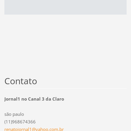
Contato
Jornal1 no Canal 3 da Claro
são paulo
(11)968674366
renatojo
rnal1@ya
hoo.com.
br