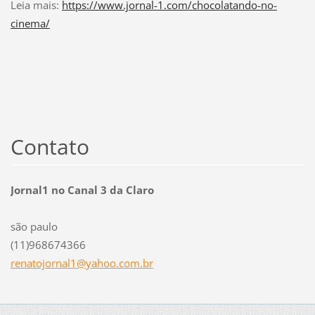
Leia mais:
https://www.jornal-1.com/chocolatando-no-
cinema/
Contato
Jornal1 no Canal 3 da Claro
são paulo
(11)968674366
renatojo
rnal1@ya
hoo.com.
br