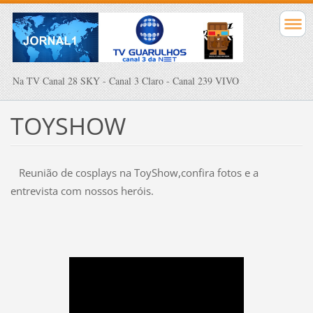
Na TV Canal 28 SKY - Canal 3 Claro - Canal 239 VIVO
TOYSHOW
Reunião de cosplays na ToyShow,confira fotos e a
entrevista com nossos heróis.