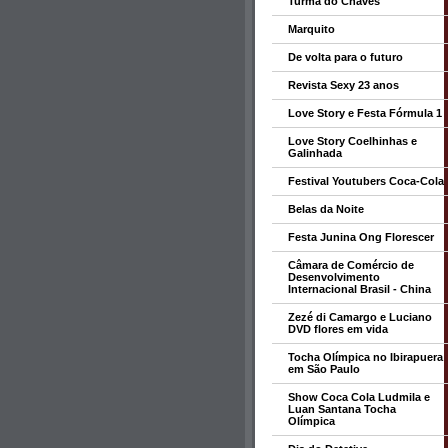
Turma do Chaves
Marquito
De volta para o futuro
Revista Sexy 23 anos
Love Story e Festa Fórmula 1
Love Story Coelhinhas e
Galinhada
Festival Youtubers Coca-Cola
Belas da Noite
Festa Junina Ong Florescer
Câmara de Comércio de
Desenvolvimento
Internacional Brasil - China
Zezé di Camargo e Luciano
DVD flores em vida
Tocha Olímpica no Ibirapuera
em São Paulo
Show Coca Cola Ludmila e
Luan Santana Tocha
Olímpica