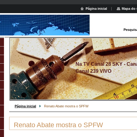
Página inicial
Mapa do 
Pesquis
Na TV Canal 28 SKY - Canal
Canal 239 VIVO
Página inicial
Renato Abate mostra o SPFW
Renato Abate mostra o SPFW