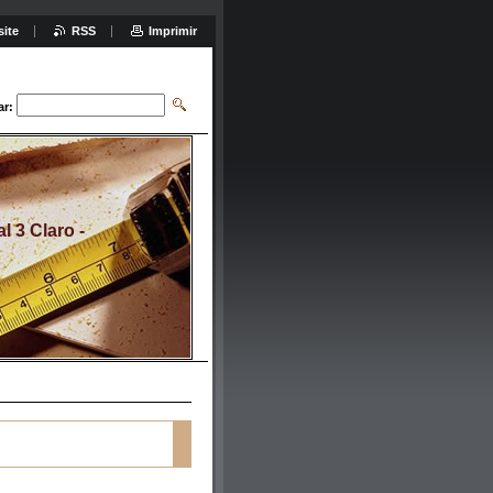
site
RSS
Imprimir
ar:
 3 Claro -