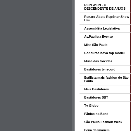
REIN WEIN - O
DESCENDENTE DE ANJOS
Renato Abate Repórter Show
Uau
Assembléia Legislativa
Av.Paulista Evento
Miss São Paulo
Concurso nova top model
Musa das torcidas
Bastidores tv record
Estilista mais fashion de São
Paulo
Mais Bastidores
Bastidores SBT
Tv Globo
Pânico na Band
São Paulo Fashion Week
Feira da Imagem