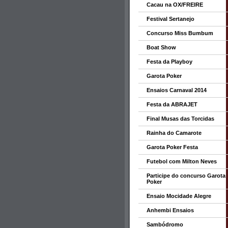
Cacau na OX/FREIRE
Festival Sertanejo
Concurso Miss Bumbum
Boat Show
Festa da Playboy
Garota Poker
Ensaios Carnaval 2014
Festa da ABRAJET
Final Musas das Torcidas
Rainha do Camarote
Garota Poker Festa
Futebol com Milton Neves
Participe do concurso Garota
Poker
Ensaio Mocidade Alegre
Anhembi Ensaios
Sambódromo